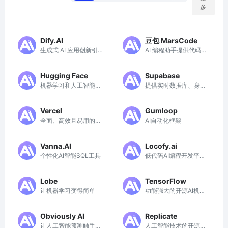
多
Dify.AI
豆包 MarsCode
生成式 AI 应用创新引
AI 编程助手提供代码生
擎
成、代码解释、单测生
成和问题修复等功能
Hugging Face
Supabase
机器学习和人工智能技
提供实时数据库、身份
术的平台
验证和API服务
Vercel
Gumloop
全面、高效且易用的网
AI自动化框架
络开发平台
Vanna.AI
Locofy.ai
个性化AI智能SQL工具
低代码AI编程开发平台
助力产品开发加速
Lobe
TensorFlow
让机器学习变得简单
功能强大的开源AI机器
学习框架
Obviously AI
Replicate
让人工智能预测触手可
人工智能技术的开源平