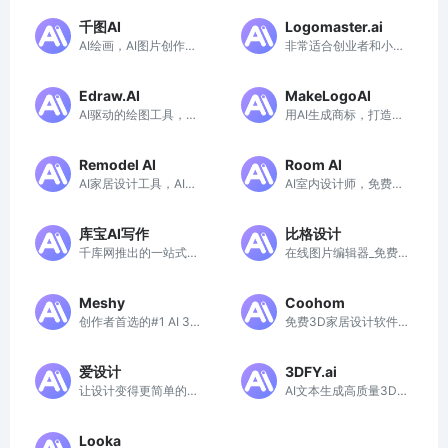
键换脸，一键高清修复
千图AI
Logomaster.ai
图片
AI绘画，AI图片创作，
非常适合创业者和小企
AI文字生成图片
业的 logo 设计工具
Edraw.AI
MakeLogoAI
AI驱动的绘图工具，智
用AI生成商标，打造独
慧与想象的碰撞
特的品牌LOGO标识
Remodel AI
Room AI
AI家居设计工具，AI室
AI室内设计师，免费试
内设计，AI房屋翻新改
用的房屋AI设计工具
造平台
库宝AI写作
比格设计
千库网推出的一站式AI
在线图片编辑器_免费
创意服务平台
在线图片制作_正版图
片设计素材
Meshy
Coohom
创作者首选的#1 AI 3D
免费3D家居设计软件
模型生成器
和在线室内设计工具
爱设计
3DFY.ai
让设计变得更简单的在
AI文本生成高质量3D
线AI设计神器
模型平台
Looka