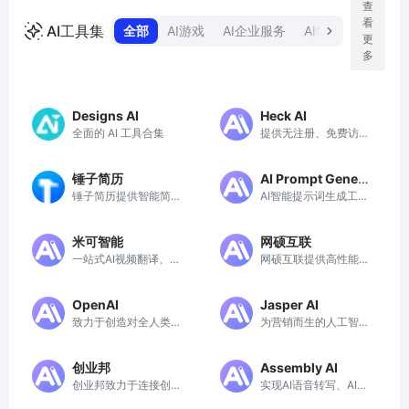
查
看
AI工具集
全部
AI游戏
AI企业服务
AI学习网站
AI
更
多
Designs AI
Heck AI
全面的 AI 工具合集
提供无注册、免费访问
的ChatGPT，便捷高
效地与AI进行自然对
锤子简历
AI Prompt Genera
话。
锤子简历提供智能简历
AI智能提示词生成工
tor
制作工具，帮助求职者
具，包括：ChatGP
快速生成高质量简历，
T、Midjourney、Stab
米可智能
网硕互联
提升求职成功率。
le Diffusion
一站式AI视频翻译、AI
网硕互联提供高性能、
声音克隆等服务
灵活定制的云服务器与
域名服务，助力企业快
OpenAI
Jasper AI
速搭建网站。
致力于创造对全人类有
为营销而生的人工智能
益的安全 AGI
平台
创业邦
Assembly AI
创业邦致力于连接创业
实现AI语音转写、AI语
者与投资者，提供产业
音理解等高效应用的神