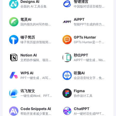
Designs AI
智谱清言
全面的 AI 工具合集
中国版对话语言模型，
与GLM大模型进行对话
笔灵AI
AiPPT
国内领先的AI写作助手
智能PPT生成的得力助
与智能工具
手
锤子简历
GPTs Hunter
锤子简历提供智能简历
GPTs Hunter是一个汇
制作工具，帮助求职者
聚和分享各类自定义G
快速生成高质量简历，
PT的数据库平台，助
Notion AI
秒出PPT
提升求职成功率。
力用户发现和使用最佳
文档协作编辑、项目任
AIPPT一键生成，Word
AI工具。
务管理、智能搜索信息
转PPT
工具
WPS AI
听脑AI
PPT一键生成，AI写作
会议语音转文字，免费
文档，AI表格处理
会议纪要总结生成，让
开会更简单
讯飞智文
Figma
一键生成Word、PPT
协作设计工具
文档，让工作和学习更
轻松、更高效
Code Snippets AI
ChatPPT
帮助开发者减少重复工
AI一键对话生成PPT，