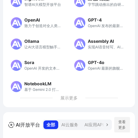
智谱AI大模型开放平台
字节跳动推出的自研大
模型
OpenAI
GPT-4
致力于创造对全人类有
OpenAI 发布的最新一
益的安全 AGI
代语言模型
Ollama
Assembly AI
让AI大语言模型触手可
实现AI语音转写、AI语
及
音理解等高效应用的神
器
Sora
GPT-4o
OpenAI 开发的文本到
OpenAI 最新的旗舰模
视频生成模型
型
NotebookLM
基于 Gemini 2.0 打造
的一款出色的工具
展示更多
查看
AI开放平台
全部
AI云服务
AI应用API接口
AI算力平
更多