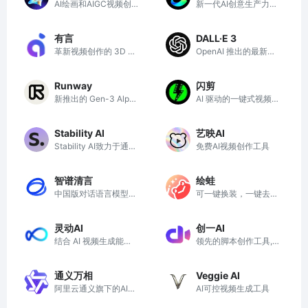
AI绘画和AIGC视频创
新一代AI创意生产力平
作体验，拥有激发无限
台
创作灵感的社区
有言
DALL·E 3
革新视频创作的 3D 数
OpenAI 推出的最新图
字人 AIGC 视频创作平
像生成模型
台
Runway
闪剪
新推出的 Gen-3 Alpha
AI 驱动的一键式视频创
是一个高速、高保真、
作平台
可控的视频生成工具
Stability AI
艺映AI
Stability AI致力于通过
免费AI视频创作工具
开放源代码生成AI技
术，提升人类创造力，
智谱清言
绘蛙
服务创作者和企业。
中国版对话语言模型，
可一键换装，一键去水
与GLM大模型进行对话
印，一键智能消除，一
键换脸，一键高清修复
灵动AI
创一AI
图片
结合 AI 视频生成能
领先的脚本创作工具,服
力，智能化生成视频素
务高质量短视频创作者
材
通义万相
Veggie AI
阿里云通义旗下的AI创
AI可控视频生成工具
意作画平台