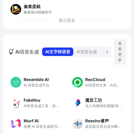
像素蛋糕
像素级AI精修软件
展示更多
查
看
AI语音生成
AI文字转语音
AI语音合成
AI语音识别
A
更
多
Resemble AI
RecCloud
AI 语音生成平台
AI语音转文本、AI文本
转语音、AI字幕生成
器、AI视频翻译
FakeYou
魔音工坊
AI语音生成工具，创新
达人热推的短视频/有
的AI语音和视频生成技
声书AI配音平台
术
Murf AI
Reecho睿声
免费 AI 语音生成器与
超拟真语音合成与瞬时
AI 语音合成神器
克隆平台