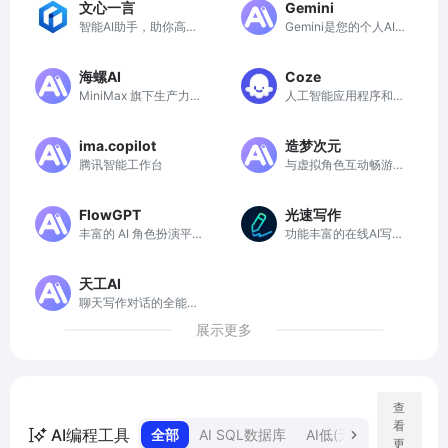
文心一言
Gemini
智能AI助手，助你高效
Gemini是您的个人AI助
工作与学习
手，提供创意生成、深
度研究和智能对话服
海螺AI
Coze
务。
MiniMax 旗下生产力产
人工智能应用程序和AI
品，你的AI伙伴，10倍
聊天机器人
速提升工作学习效率
ima.copilot
造梦次元
腾讯智能工作台
与虚拟角色互动畅游造
梦次元，体验多样角色
扮演、故事互动与创意
FlowGPT
光速写作
生成
丰富的 AI 角色扮演平
功能丰富的在线AI写作
台，可以与各种虚拟角
辅助平台
色进行互动
天工AI
聊天写作对话的全能AI
助手
展示更多
查
看
AI编程工具
全部
AI SQL数据库
AI低(无)代码编程
A
更