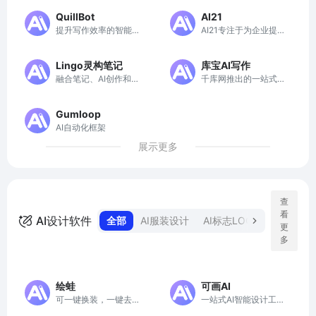
创新与融资服务。
器
QuillBot
AI21
提升写作效率的智能助
AI21专注于为企业提供
手
定制化、安全的AI解决
方案，助力数据密集型
Lingo灵构笔记
库宝AI写作
工作流程自动化。
融合笔记、AI创作和知
千库网推出的一站式AI
识管理的团队协作平台
创意服务平台
Gumloop
AI自动化框架
展示更多
查
看
AI设计软件
全部
AI服装设计
AI标志LOGO生成
AI
更
多
绘蛙
可画AI
可一键换装，一键去水
一站式AI智能设计工具
印，一键智能消除，一
平台