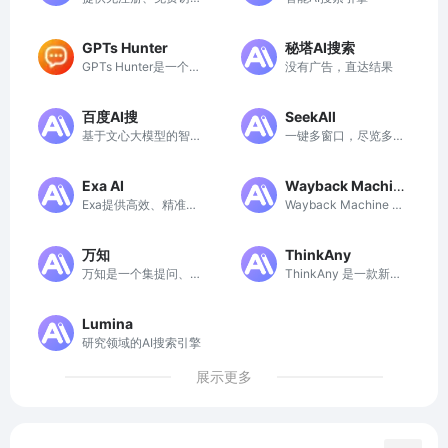
的ChatGPT，便捷高
效地与AI进行自然对
GPTs Hunter
秘塔AI搜索
话。
GPTs Hunter是一个汇
没有广告，直达结果
聚和分享各类自定义G
PT的数据库平台，助
百度AI搜
SeekAll
力用户发现和使用最佳
基于文心大模型的智能
一键多窗口，尽览多个
AI工具。
搜索引擎
回答
Exa AI
Wayback Machin
Exa提供高效、精准的
Wayback Machine 提
e
搜索API，助力AI产品
供超过一万亿网页的存
获取丰富的网络数据。
档，帮助用户查找和引
万知
ThinkAny
用历史互联网内容。
万知是一个集提问、搜
ThinkAny 是一款新时
索和创作于一体的知识
代的 AI 搜索引擎，提
分享平台。
供快速精准的信息检索
Lumina
服务。
研究领域的AI搜索引擎
展示更多