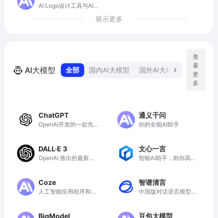
AI Logo设计工具与AI
品牌标志设计工具
展示更多
查
看
AI大模型
全部
国内AI大模型
国外AI大模型
语言AI
更
多
ChatGPT
通义千问
OpenAI开发的一款先
你的全能AI助手
进AI聊天机器人
DALL·E 3
文心一言
OpenAI 推出的最新图
智能AI助手，助你高效
像生成模型
工作与学习
Coze
智谱清言
人工智能应用程序和AI
中国版对话语言模型，
聊天机器人
与GLM大模型进行对话
BigModel
豆包大模型