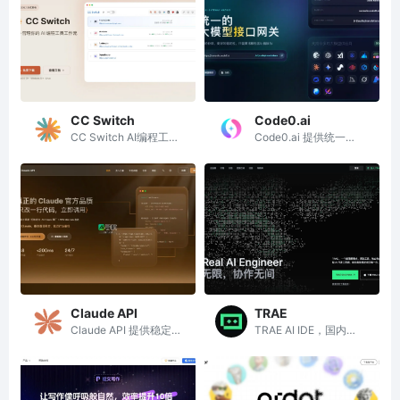
CC Switch
Code0.ai
CC Switch AI编程工具
Code0.ai 提供统一的
路由切换管理平台
AI 模型聚合与分发网关
服务
Claude API
TRAE
Claude API 提供稳定
TRAE AI IDE，国内首
快速的国内接入服务，
款集成开发环境，支持
支持全系列模型和便捷
中文代码生成与智能修
支付方式
复功能