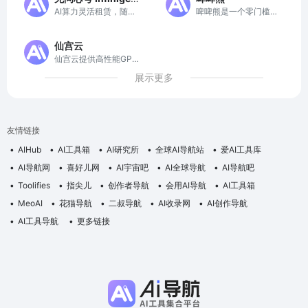
索体验。
AI算力灵活租赁，随时
啤啤熊是一个零门槛、
ce
使用高性能 GPU，自
高效的AI应用服务平
由升降配置
台，提供全面的镜像、
仙宫云
模型和数据集资源。
仙宫云提供高性能GPU
计算资源，助力AI训练
展示更多
与推理。
友情链接
AIHub
AI工具箱
AI研究所
全球AI导航站
爱AI工具库
AI导航网
喜好儿网
AI宇宙吧
AI全球导航
AI导航吧
Toolifies
指尖儿
创作者导航
会用AI导航
AI工具箱
MeoAI
花猫导航
二叔导航
AI收录网
AI创作导航
AI工具导航
更多链接