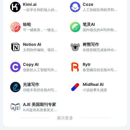
手
Kimi.ai
Coze
一款学生和职场人的新
人工智能应用程序和AI
质生产力工具
聊天机器人
绘蛙
笔灵AI
可一键换装，一键去水
国内领先的AI写作助手
印，一键智能消除，一
与智能工具
键换脸，一键高清修复
Notion AI
树熊写作
图片
文档协作编辑、项目任
在线智能完成各种办公
务管理、智能搜索信息
文档写作
工具
Copy AI
Rytr
创新的人工智能写作助
备受瞩目的在线AI写作
手
工具
光速写作
MidReal AI
功能丰富的在线AI写作
小说故事生成器
辅助平台
AJE 美国期刊专家
AJE提供高质量英文润
色与编辑服务，助力科
展示更多
研人员顺利发表论文。