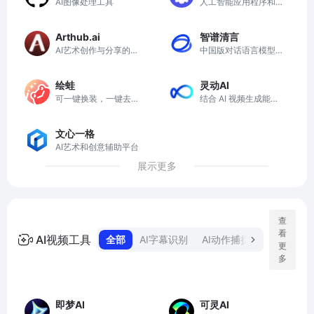
AI图像处理工具
人工智能应用程序和AI
聊天机器人
Arthub.ai
智谱清言
AI艺术创作与分享的全
中国版对话语言模型，
球社区
与GLM大模型进行对话
绘蛙
灵动AI
可一键换装，一键去水
结合 AI 视频生成能
印，一键智能消除，一
力，智能化生成视频素
键换脸，一键高清修复
材
文心一格
图片
AI艺术和创意辅助平台
展示更多
查
看
AI视频工具
全部
AI字幕识别
AI动作捕捉
AI图生视频
更
多
即梦AI
可灵AI