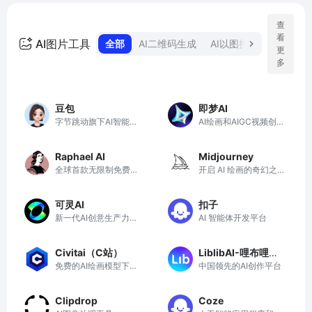
查
看
AI图片工具
全部
AI二维码生成
AI以图搜图
AI修图
更
多
豆包
即梦AI
字节跳动旗下AI智能助
AI绘画和AIGC视频创
手
作体验，拥有激发无限
创作灵感的社区
Raphael AI
Midjourney
全球首款无限制免费的
开启 AI 绘画的奇幻之
AI绘画图片生成神器
旅
可灵AI
扣子
新一代AI创意生产力平
AI 智能体开发平台
台
Civitai（C站）
LiblibAI-哩布哩布
免费的AI绘画模型下载
中国领先的AI创作平台
AI
平台
Clipdrop
Coze