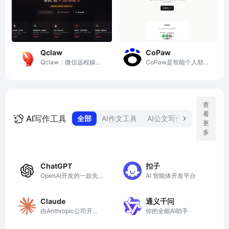
Qclaw
CoPaw
Qclaw：微信远程操控
CoPaw是智能个人助
AI，自动化处理任务，
理，支持多平台接入与
提升工作效率
个性化管理
查
看
AI写作工具
全部
AI作文工具
AI公文写作
AI内容检测
更
多
ChatGPT
扣子
OpenAI开发的一款先
AI 智能体开发平台
进AI聊天机器人
Claude
通义千问
由Anthropic公司开发
你的全能AI助手
的下一代人工智能AI助