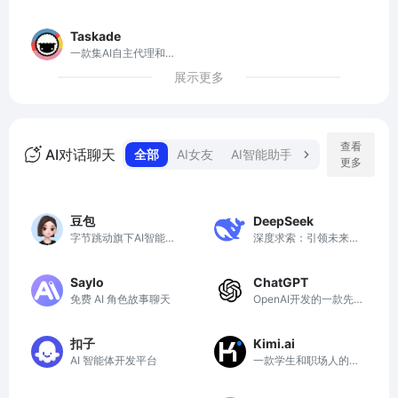
作，优化编码流程的神
智能排版美化工具
器
Taskade
一款集AI自主代理和工
作流自动化于一体的平
展示更多
台
查看
AI对话聊天
全部
AI女友
AI智能助手
AI智能问答
更多
豆包
DeepSeek
字节跳动旗下AI智能助
深度求索：引领未来人
手
工智能技术的探索与创
新
Saylo
ChatGPT
免费 AI 角色故事聊天
OpenAI开发的一款先
进AI聊天机器人
扣子
Kimi.ai
AI 智能体开发平台
一款学生和职场人的新
质生产力工具