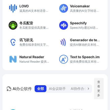
LOVO
Voicemaker
逼真的AI文本转语音和
高质量的AI文字转语音
AI语音克隆工具
工具，让声音更自然
冬瓜配音
Speechify
冬瓜配音提供高质量AI
Speechify通过AI语音
配音服务，助力创作者
技术，让用户快速高效
轻松制作专业音频内
地听取文本内容，提升
讯飞听见
Generador de text
容。
学习与工作效率。
免费在线录音转文字-
提供AI驱动的文本转语
o a voz con AI. Le
语音转文字-录音整理-
音服务，支持多种语言
ctor de texto y de
语音翻译软件
和自然声音下载。
scarga a mp3
Natural Reader
Text to Speech.im
Natural Reader 提供自
提供免费在线文本转语
然流畅的AI语音合成，
音服务，生成高质量自
提升文本可读性与无障
然音频，满足多种需
碍体验。
求。
查
看
AI办公软件
全部
AI会议助手
AI协作办公
AI思维导图
更
多