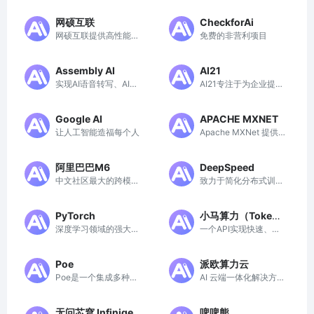
网硕互联
CheckforAi
网硕互联提供高性能、
免费的非营利项目
灵活定制的云服务器与
域名服务，助力企业快
Assembly AI
AI21
速搭建网站。
实现AI语音转写、AI语
AI21专注于为企业提供
音理解等高效应用的神
定制化、安全的AI解决
器
方案，助力数据密集型
Google AI
APACHE MXNET
工作流程自动化。
让人工智能造福每个人
Apache MXNet 提供
了一个灵活且高效的深
度学习平台，广泛适用
阿里巴巴M6
DeepSpeed
于研究和生产环境，支
中文社区最大的跨模态
致力于简化分布式训
持多种深度学习应用，
预训练模型
练，提升训练效率和效
是深度学习开发者和研
果
究人员的理想选择。
PyTorch
小马算力（Tokenp
深度学习领域的强大资
一个API实现快速、低
ony）
源平台
成本的AI模型接入，注
册即送20元算力金。
Poe
派欧算力云
Poe是一个集成多种智
AI 云端一体化解决方
能机器人和应用的平
案: 模型 API、Serverle
台，旨在提升创作和探
ss、GPU 租赁
无问芯穹 Infinigen
啤啤熊