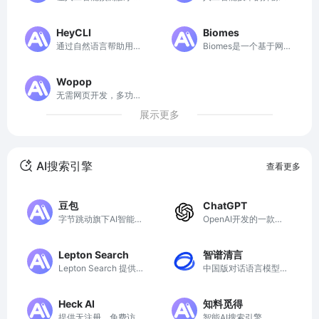
及的无代码工具
台
HeyCLI
Biomes
通过自然语言帮助用户
Biomes是一个基于网
生成 Linux 命令的工具
页的开源沙盒MMORP
G，支持建造、采集和
Wopop
小游戏。
无需网页开发，多功能
的模块轻松创建网站
展示更多
AI搜索引擎
查看更多
豆包
ChatGPT
字节跳动旗下AI智能助
OpenAI开发的一款先
手
进AI聊天机器人
Lepton Search
智谱清言
Lepton Search 提供AI
中国版对话语言模型，
驱动的搜索和应用，助
与GLM大模型进行对
力高效获取信息。
话
Heck AI
知料觅得
提供无注册、免费访问
智能AI搜索引擎