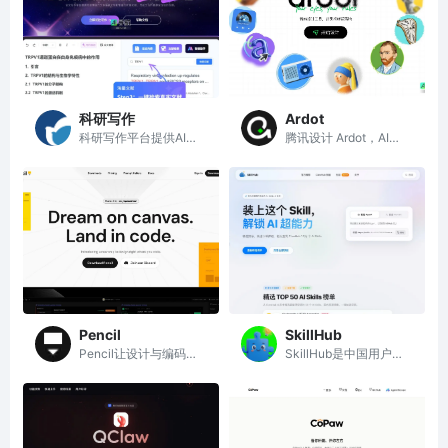
科研写作
Ardot
科研写作平台提供AI辅
腾讯设计 Ardot，AI智
助，快速生成高质量论
能设计工具，支持文生
文初稿与润色服务
UI、图片转设计稿等功
能
Pencil
SkillHub
Pencil让设计与编码无
SkillHub是中国用户优
缝结合，提高工程效率
化的AI技能推荐平台，
精选Top 50高质量AI技
能。