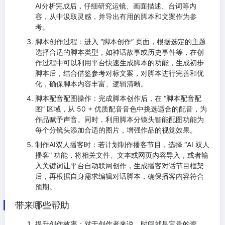
AI分析完成后，仔细研究运镜、画面描述、台词等内
容，从中汲取灵感，并导出有用的脚本和文案作为参
考。
脚本创作过程：进入 “脚本创作” 页面，根据选定的主题
选择合适的脚本类型，如神话故事或历史事件等，在创
作过程中可以利用平台快速生成脚本的功能，生成初步
脚本后，结合借鉴参考对标文案，对脚本进行完善和优
化，确保脚本内容丰富、逻辑清晰。
脚本配音配图操作：完成脚本创作后，在 “脚本配音配
图” 区域，从 50 + 优质配音音色中挑选适合的配音，为
作品赋予声音。同时，利用脚本分镜头智能配图功能为
每个分镜头添加合适的图片，增强作品的视觉效果。
制作AI双人播客时：若计划制作播客节目，选择 “AI 双人
播客” 功能，将相关文件、文本或网页内容导入，或者输
入关键词让平台自动联网创作，生成播客对话节目框架
后，再根据自身需求编辑对话脚本，确保播客内容符合
预期。
带来哪些帮助
提升创作效率：对于创作者来说，时间就是宝贵的资