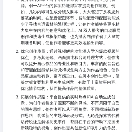
源。创一AI平台的多项功能都旨在提高创作速度。例
如，几秒内即可生成分镜头脚本，大大缩短了从构思到
落笔的时间。在配音配图环节，智能配音和配图功能减
少了寻找合适素材的繁琐过程，让创作者能够将更多精
力集中在内容的创意和优化上。AI 双人播客的自动联网
创作和快速生成框架功能，也为播客制作节省了大量前
期准备时间，使创作者能够更高效地输出内容。
优化创作质量：通过视频解构功能深入学习爆款视频的
优点，参考其运镜、画面描述和台词处理方式，创作者
可以提升自己作品的专业性和吸引力。丰富的配音音色
和智能配图能够从听觉和视觉两方面为作品增色，使作
品更加生动有趣、富有感染力。在脚本创作过程中，借
鉴对标文案和利用AI生成创意，有助于丰富故事内容、
优化情节结构，从而提高作品的整体质量。
拓展创作思路：平台提供的实时热点和AI自动生成创
意，为创作者带来了源源不断的灵感。不再局限于自己
的固有思维，创作者可以从不同角度、不同领域获取创
作思路，尝试新的主题和表现形式。无论是探索古代神
话传说还是解读历史事件，都能在平台的帮助下挖掘出
新颖独特的视角，创作出更具创新性和吸引力的作品。