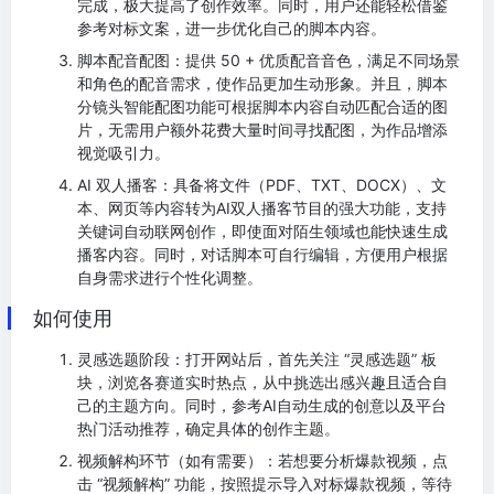
完成，极大提高了创作效率。同时，用户还能轻松借鉴
参考对标文案，进一步优化自己的脚本内容。
脚本配音配图：提供 50 + 优质配音音色，满足不同场景
和角色的配音需求，使作品更加生动形象。并且，脚本
分镜头智能配图功能可根据脚本内容自动匹配合适的图
片，无需用户额外花费大量时间寻找配图，为作品增添
视觉吸引力。
AI 双人播客：具备将文件（PDF、TXT、DOCX）、文
本、网页等内容转为AI双人播客节目的强大功能，支持
关键词自动联网创作，即使面对陌生领域也能快速生成
播客内容。同时，对话脚本可自行编辑，方便用户根据
自身需求进行个性化调整。
如何使用
灵感选题阶段：打开网站后，首先关注 “灵感选题” 板
块，浏览各赛道实时热点，从中挑选出感兴趣且适合自
己的主题方向。同时，参考AI自动生成的创意以及平台
热门活动推荐，确定具体的创作主题。
视频解构环节（如有需要）：若想要分析爆款视频，点
击 “视频解构” 功能，按照提示导入对标爆款视频，等待