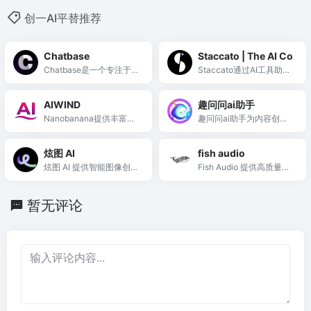
创一AI平替推荐
Chatbase
Staccato | The AI Co
Chatbase是一个专注于构
Staccato通过AI工具助力
建和部署AI客服代理的平
音乐创作，激发灵感、克
台，提升客户体验和业务
服创作障碍，确保作品版
AIWIND
趣问问ai助手
成果。
权归属。
Nanobanana提供丰富的
趣问问ai助手为内容创作
免费AI图像提示，适用于
者提供高效、智能的工作
多种创作风格
支持，提升工作效率和沟
炫图 AI
fish audio
通体验。
炫图 AI 提供智能图像创作
Fish Audio 提供高质量的
与修改工具，助力用户轻
AI语音生成与克隆，助力
松实现创意。
创作者轻松制作专业音频
暂无评论
内容。