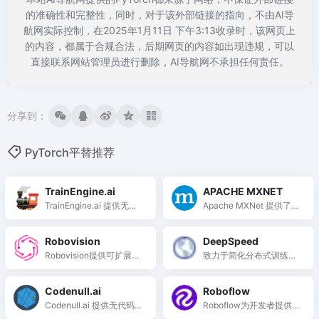
的准确性和完整性，同时，对于该外部链接的指向，不由AI导
航网实际控制，在2025年1月11日 下午3:13收录时，该网页上
的内容，都属于合规合法，后期网页的内容如出现违规，可以
直接联系网站管理员进行删除，AI导航网不承担任何责任。
分享到：
PyTorch平替推荐
TrainEngine.ai
APACHE MXNET
TrainEngine.ai 提供无限
Apache MXNet 提供了一
生成AI资产和模型微调服
个灵活且高效的深度学习
务，助力创作者提升创作
平台，广泛适用于研究和
Robovision
DeepSpeed
效率。
生产环境，支持多种深度
Robovision提供可扩展的
致力于简化分布式训练，
学习应用，是深度学习开
视觉AI平台，助力各行业
提升训练效率和效果
发者和研究人员的理想选
实现智能化和高效化。
择。
Codenull.ai
Roboflow
Codenull.ai 提供无代码AI
Roboflow为开发者提供构
模型构建，助力业务优化
建和部署计算机视觉应用