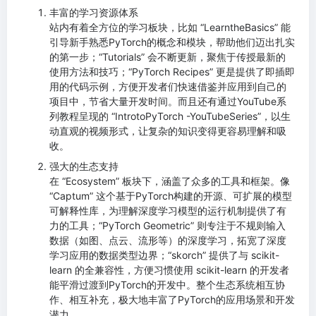
丰富的学习资源体系
站内有着全方位的学习板块，比如 “LearntheBasics” 能
引导新手熟悉PyTorch的概念和模块，帮助他们迈出扎实
的第一步；“Tutorials” 会不断更新，聚焦于传授最新的
使用方法和技巧；“PyTorch Recipes” 更是提供了即插即
用的代码示例，方便开发者们快速借鉴并应用到自己的
项目中，节省大量开发时间。而且还有通过YouTube系
列教程呈现的 “IntrotoPyTorch -YouTubeSeries”，以生
动直观的视频形式，让复杂的知识变得更容易理解和吸
收。
强大的生态支持
在 “Ecosystem” 板块下，涵盖了众多的工具和框架。像
“Captum” 这个基于PyTorch构建的开源、可扩展的模型
可解释性库，为理解深度学习模型的运行机制提供了有
力的工具；“PyTorch Geometric” 则专注于不规则输入
数据（如图、点云、流形等）的深度学习，拓宽了深度
学习应用的数据类型边界；“skorch” 提供了与 scikit-
learn 的全兼容性，方便习惯使用 scikit-learn 的开发者
能平滑过渡到PyTorch的开发中。整个生态系统相互协
作、相互补充，极大地丰富了PyTorch的应用场景和开发
潜力。