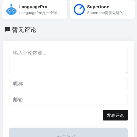
本快速转化为生动的动态
的文本笔记。
LanguagePro
Supertone
视频。
LanguagePro是一个强大
Supertone提供先进的语
的AI写作助手，帮助用户
音合成和实时变声技术，
高效提升写作质量。
助力内容创作者实现无限
暂无评论
表达。
发表评论