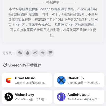
特别声明
本站AI导航网提供的Speechify都来源于网络，不保证外部链
接的准确性和完整性，同时，对于该外部链接的指向，不由AI
导航网实际控制，在2025年11月10日 下午6:37收录时，该网
页上的内容，都属于合规合法，后期网页的内容如出现违规，
可以直接联系网站管理员进行删除，AI导航网不承担任何责
任。
分享到：
Speechify平替推荐
Groot Music
CloneDub
Groot Music为Discord用
CloneDub是一个快速高
户提供高质量、个性化的
效的AI视频配音平台，支
免费音乐体验，超越Spoti
持多语言，助力内容创作
VisionStory
AudioNotes.ai
fy的选择与价值。
者扩大受众。
VisionStory是一个AI视频
AudioNotes.ai帮助用户将
创作平台，能将图片和文
音频内容高效转化为清晰