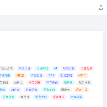
AI语音合成
中文语音
语音神器
AI
智能语音
语音合成
5秒克隆
AI配音
情感配音
TTS
配音定制
AI仿声
音复刻
AI解说
语音克隆
声音模仿
变声器
配音神器
I音频
AI声音
仿真语音
语音复刻
语音包
语音生成
语音模型
音色包
配音生成
语音播报
声音模型