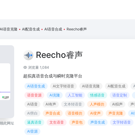
AI语音克隆
•
AI配音生成
•
AI语音合成
•
Reecho睿声
Reecho睿声
浏览量 1,084
超拟真语音合成与瞬时克隆平台
AI语音生成
AI文字转语音
AI语音克隆
AI配音生成
语音音源
AI克隆
人工智能
情感语音
语音定制
AI语音
AI有声
文本转语音
人声模仿
AI拟声
声
AI旁白
声音合成
语音模仿
AI变声
声音克隆
A
逼真语音
文生语音
声音包
声音生成
文字转语音
领此网址
AI音源