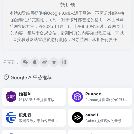
特别声明
本站AI导航网提供的Google AI都来源于网络，不保证外部链接
的准确性和完整性，同时，对于该外部链接的指向，不由AI导
航网实际控制，在2025年1月11日 上午8:30收录时，该网页上
的内容，都属于合规合法，后期网页的内容如出现违规，可以
直接联系网站管理员进行删除，AI导航网不承担任何责任。
分享到：
Google AI平替推荐
始智AI
Runpod
始智AI致力于提供开放的A
Runpod提供简化的GPU
I模型与数据集，促进科研
基础设施，助力开发者快
与应用的共建与合作。
速构建、部署和扩展AI模
浪潮云
cobalt
型。
浪潮云致力于为各行业提
Cobalt提供高效的音频设
供安全、可靠的云服务，
置管理与服务支持，简化
助力数字化转型。
用户操作体验。