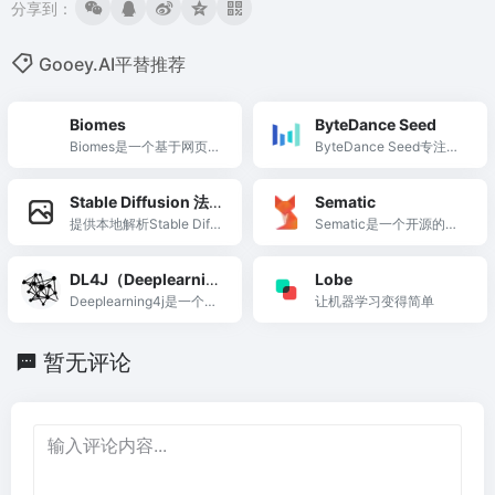
分享到：
Gooey.AI平替推荐
Biomes
ByteDance Seed
Biomes是一个基于网页的
ByteDance Seed专注于
开源沙盒MMORPG，支
多模态AI模型研发，推动
持建造、采集和小游戏。
智能技术的创新与应用。
Stable Diffusion 法
Sematic
术解析
提供本地解析Stable Diffu
Sematic是一个开源的机
sion生成图片的prompt与
器学习管道编排工具，帮
模型信息，保障隐私安
助团队快速构建和执行训
DL4J（Deeplearnin
Lobe
全。
练流程。
g4j）
Deeplearning4j是一个支
让机器学习变得简单
持在JVM上运行深度学习
的开源框架，兼容Python
暂无评论
生态系统。