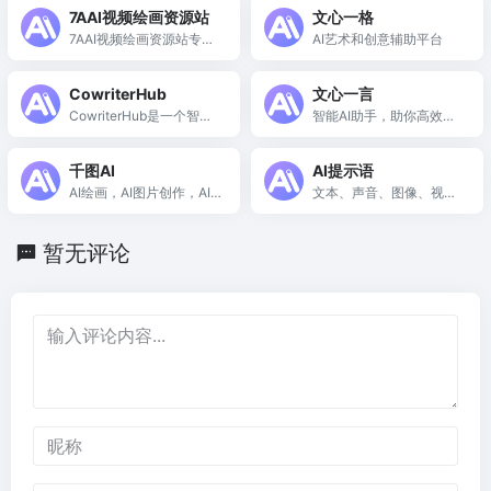
7AAI视频绘画资源站
文心一格
7AAI视频绘画资源站专注
AI艺术和创意辅助平台
于提供AI视频创作与素
材，助力创作者实现灵感
CowriterHub
文心一言
与创意。
CowriterHub是一个智能
智能AI助手，助你高效工
创作平台，提供小说和短
作与学习
视频的自动生成与编辑服
千图AI
AI提示语
务。
AI绘画，AI图片创作，AI
文本、声音、图像、视
文字生成图片
频、代码 - 一站式 AI 模型
与应用集成平台
暂无评论