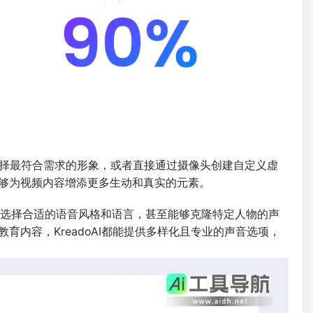
以选择最符合需求的形象，或者直接通过摄像头创建自定义虚
够为视频内容增添更多生动和真实的元素。
据需要选择合适的语音风格和语言，甚至能够克隆特定人物的声
内容，KreadoAI都能提供多样化且专业的声音选项，