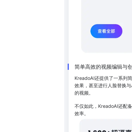
简单高效的视频编辑与
KreadoAI还提供了
效果，甚至进行人脸替换与
的视频。
不仅如此，KreadoAI
效率。