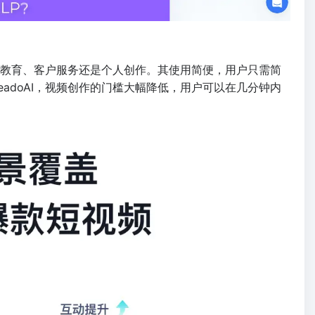
培训教育、客户服务还是个人创作。其使用简便，用户只需简
adoAI，视频创作的门槛大幅降低，用户可以在几分钟内