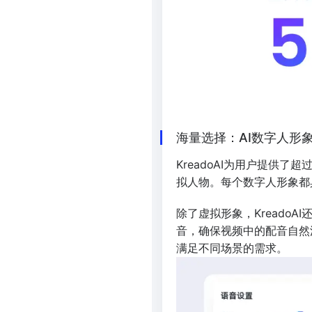
海量选择：AI数字人形
KreadoAI为用户提供
拟人物。每个数字人形象都
除了虚拟形象，Kreado
音，确保视频中的配音自然
满足不同场景的需求。