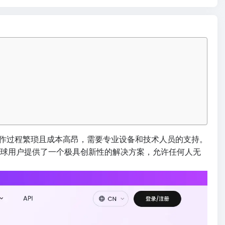
作过程繁琐且成本高昂，需要专业设备和技术人员的支持。
为全球用户提供了一个极具创新性的解决方案，允许任何人无