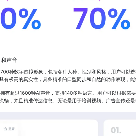
象和声音
了超过700种数字虚拟形象，包括各种人种、性别和风格，用户可
具有极高的真实性，具备精准的口型同步和自然的动作表现，能
AI还拥有超过1600种AI声音，支持140多种语言。用户可以根
流畅，并且精准传达信息。无论是用于培训视频、广告宣传还是教育