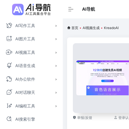
AI导航
AI写作工具
首页
•
AI视频生成
•
KreadoAI
AI图片工具
AI视频工具
AI语音生成
AI办公软件
AI对话聊天
AI编程工具
举报/反馈
登录认
AI搜索引擎