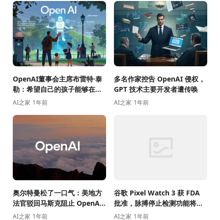
OpenAI董事会主席布雷特·泰
多名作家控告 OpenAI 侵权，
勒：希望自己的孩子能够在无
GPT 技术主要开发者遭传唤
需屏幕的情况下体验科技的便
AI之家
1年前
AI之家
1年前
利性
奥尔特曼松了一口气：美地方
谷歌 Pixel Watch 3 获 FDA
法官驳回马斯克阻止 OpenAI
批准，脉搏停止检测功能将于
转型为营利公司的申请
下月底在美国上线
AI之家
1年前
AI之家
1年前