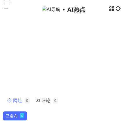
AI热点
网址
评论
0
0
AI之家
帅气的我简直无法用语言描述！
已发布
0