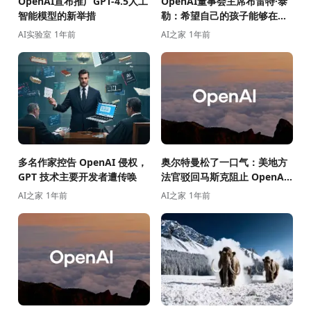
OpenAI宣布推广GPT-4.5人工
OpenAI董事会主席布雷特·泰
智能模型的新举措
勒：希望自己的孩子能够在无
需屏幕的情况下体验科技的便
AI实验室
1年前
AI之家
1年前
利性
多名作家控告 OpenAI 侵权，
奥尔特曼松了一口气：美地方
GPT 技术主要开发者遭传唤
法官驳回马斯克阻止 OpenAI
转型为营利公司的申请
AI之家
1年前
AI之家
1年前