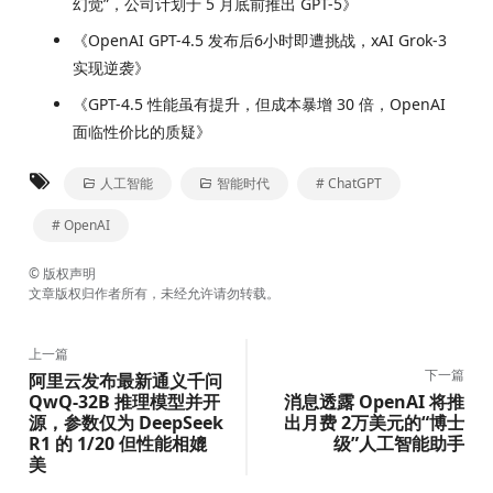
幻觉”，公司计划于 5 月底前推出 GPT-5》
《OpenAI GPT-4.5 发布后6小时即遭挑战，xAI Grok-3
实现逆袭》
《GPT-4.5 性能虽有提升，但成本暴增 30 倍，OpenAI
面临性价比的质疑》
人工智能
智能时代
# ChatGPT
# OpenAI
©
版权声明
文章版权归作者所有，未经允许请勿转载。
上一篇
下一篇
阿里云发布最新通义千问
QwQ-32B 推理模型并开
消息透露 OpenAI 将推
源，参数仅为 DeepSeek
出月费 2万美元的“博士
R1 的 1/20 但性能相媲
级”人工智能助手
美