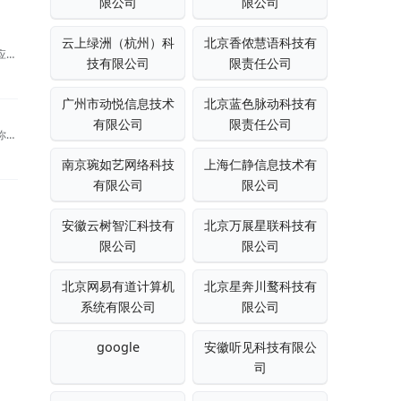
限公司
限公司
云上绿洲（杭州）科
北京香侬慧语科技有
美图发布全新AI口播视频制作应用程序
技有限公司
限责任公司
广州市动悦信息技术
北京蓝色脉动科技有
有限公司
限责任公司
利用AI神器制作图文海报，助你轻松实现精准带货
南京琬如艺网络科技
上海仁静信息技术有
有限公司
限公司
安徽云树智汇科技有
北京万展星联科技有
限公司
限公司
北京网易有道计算机
北京星奔川鹜科技有
系统有限公司
限公司
google
安徽听见科技有限公
司