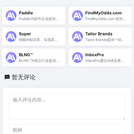
Paddle
FindMyOdds.com
Paddle为软件企业提供全
FindMyOdds.com 提供精
面的支付解决方案，助力
准投注计算、专家建议和
商业增长与合规管理。
最新赔率，助力用户做出
Super
Tailor Brands
明智的投注决策。
智能AI知识库，实现高效
Tailor Brands提供一站式
商业智能化的创新平台
AI商业工具，简化企业创
立与管理过程。
BLNG™
InboxPro
BLNG™为珠宝行业提供智
InboxPro通过AI优化客户
能AI工具，助力创意设计
获取和管理，简化销售流
与市场营销。
程，提高转化效率。
暂无评论