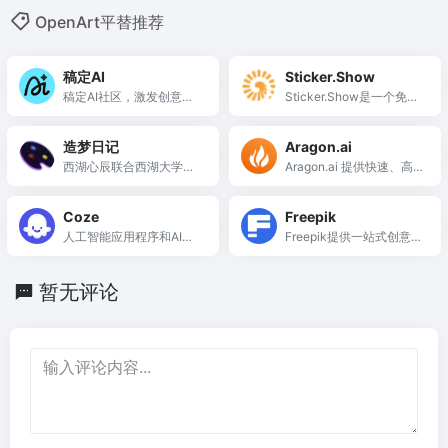
OpenArt平替推荐
稿定AI
Sticker.Show
稿定AI社区，激发创意灵
Sticker.Show是一个免费
感，轻松创作AI作品
的在线自定义AI贴纸生成
器，帮助用户轻松创建个
造梦日记
Aragon.ai
性化贴纸。
西湖心辰联合西湖大学研
Aragon.ai 提供快速、高
发的一款AI绘画工具
质量的 AI 人像照片生成服
务，节省时间和成本。
Coze
Freepik
人工智能应用程序和AI聊
Freepik提供一站式创意工
天机器人
具和高质量素材，助力创
作者高效实现视觉创意。
暂无评论