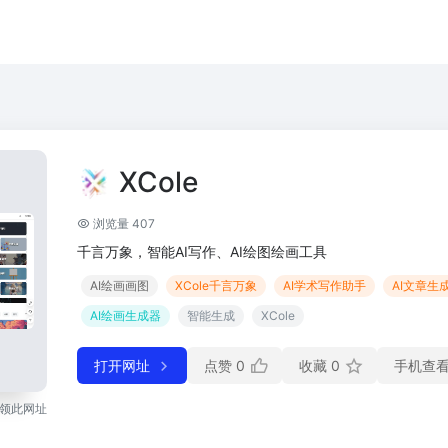
XCole
浏览量 407
千言万象，智能AI写作、AI绘图绘画工具
AI绘画画图
XCole千言万象
AI学术写作助手
AI文章生
AI绘画生成器
智能生成
XCole
打开网址
点赞
0
收藏
0
手机查
领此网址