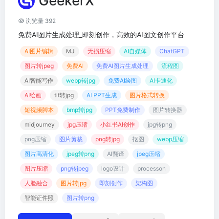
GeekerX
浏览量 392
免费AI图片生成处理_即刻创作，高效的AI图文创作平台
AI图片编辑
MJ
无损压缩
AI自媒体
ChatGPT
图片转jpeg
免费AI
免费AI图片生成处理
流程图
AI智能写作
webp转jpg
免费AI绘图
AI卡通化
AI绘画
tif转jpg
AI PPT生成
图片格式转换
短视频脚本
bmp转jpg
PPT免费制作
图片转换器
midjourney
jpg压缩
小红书AI创作
jpg转png
png压缩
图片剪裁
png转jpg
抠图
webp压缩
图片高清化
jpeg转png
AI翻译
jpeg压缩
图片压缩
png转jpeg
logo设计
processon
人脸融合
图片转jpg
即刻创作
架构图
智能证件照
图片转png