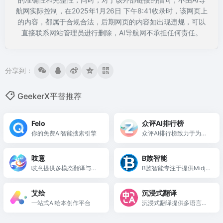
航网实际控制，在2025年1月26日 下午8:41收录时，该网页上
的内容，都属于合规合法，后期网页的内容如出现违规，可以
直接联系网站管理员进行删除，AI导航网不承担任何责任。
分享到：
GeekerX平替推荐
Felo
众评AI排行榜
你的免费AI智能搜索引擎
众评AI排行榜致力于为用
户提供全面的AI工具推荐
与评测，助力创作与效率
吱意
B族智能
提升。
吱意提供多模态翻译与智
B族智能专注于提供Midjo
能创作工具，助力跨文化
urney绘图的中文平台与
交流与创意表达。
创作工具。
艾绘
沉浸式翻译
一站式AI绘本创作平台
沉浸式翻译提供多语言双
语对照翻译，提升用户跨
语言阅读与沟通效率。