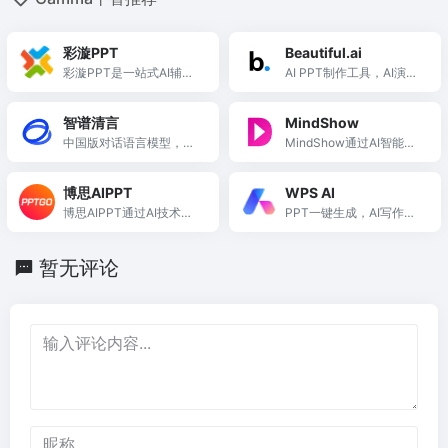
彩漩PPT
Beautiful.ai
彩漩PPT是一站式AI辅助P
AI PPT制作工具，AI演示
PT创作与协作分享平台，
文稿制作软件
提升效率与安全性。
智谱清言
MindShow
中国版对话语言模型，与
MindShow通过AI智能生
GLM大模型进行对话
成PPT，提升用户工作效
率，简化演示文稿制作过
博思AIPPT
WPS AI
程。
博思AIPPT通过AI技术简
PPT一键生成，AI写作文
化PPT制作，提供海量模
档，AI表格处理
板与智能排版，助力高效
暂无评论
创作。