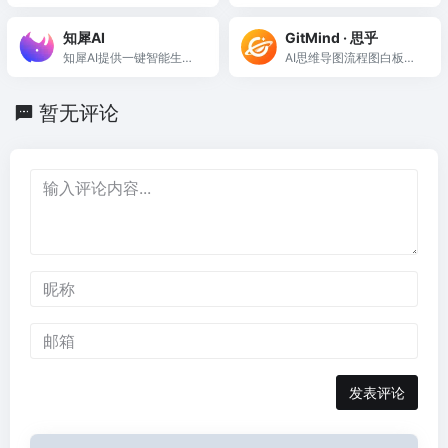
图软件，支持多端协作与
流程图和思维导图工具，
云同步，助力灵感整理与
支持团队协作，提升工作
知犀AI
GitMind · 思乎
创作。
效率。
知犀AI提供一键智能生成
AI思维导图流程图白板制
脑图，助力高效创作与规
作软件
划。
暂无评论
发表评论