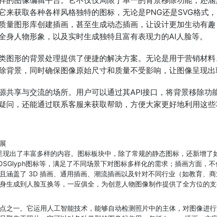
它来获取各种各样风格独特的图标，无论是PNG还是SVG格式，
质量图形库创建插画，甚至生成动态插画，让设计更加生动有趣
全身人物形象，以及实时生成独特且富有表现力的AI人脸等。
类图形的背景处理提供了便捷的解决方案。无论是用于营销材料
除背景，同时确保图像原始尺寸和质量不受影响，让图像呈现出
源共享与交流的场所。用户可以通过其API接口，将背景移除功
疑问，还能通过联系客服来获取帮助，方便大家更好地利用这些
展
 板块下，呈现出了丰富多样的内容。图标板块中，除了常规的静态图标，还新
图标、iOSGlyph图标等，满足了不同场景下对图标多样化的需求；插画
且涵盖了 3D 插画、通用插画、潮流插画以及针对不同行业（如教育、
身生成到人脸互换等，一应俱全，为创意人物图像制作提供了全方位的支
点之一。它运用人工智能技术，能够自动检测照片中的主体，对图像进行