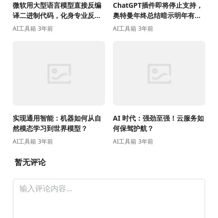
微软用大型语言模型直接反编
ChatGPT插件即将停止支持，
译二进制代码，化身专业反编
奥特曼年终总结暗示明年有大
译高手！
动作…
AI工具箱
3年前
AI工具箱
3年前
实现通用智能：机器如何从自
AI 时代：强劲至强！云服务如
然模态学习到世界模型？
何保驾护航？
AI工具箱
3年前
AI工具箱
3年前
暂无评论