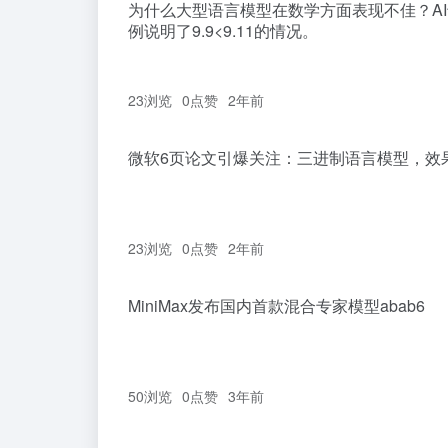
为什么大型语言模型在数学方面表现不佳？AI专
例说明了9.9<9.11的情况。
23浏览
0
点赞
2年前
微软6页论文引爆关注：三进制语言模型，效
23浏览
0
点赞
2年前
MiniMax发布国内首款混合专家模型abab6
50浏览
0
点赞
3年前