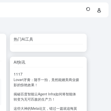
热门AI工具
AI快讯
11
17
Lovart牙膏：随手一拍，竟然能媲美商业摄
影的惊艳效果！
揭秘百度智能云Agent Infra如何将智能体
转变为无可匹敌的生产力！
这些大神的Meta论文，错过一篇就追悔莫