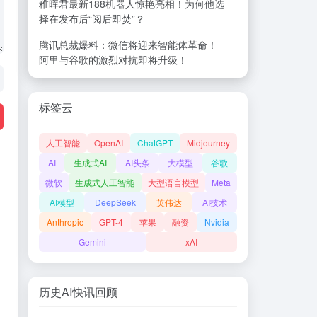
稚晖君最新188机器人惊艳亮相！为何他选
择在发布后“阅后即焚”？
腾讯总裁爆料：微信将迎来智能体革命！
阿里与谷歌的激烈对抗即将升级！
标签云
人工智能
OpenAI
ChatGPT
Midjourney
AI
生成式AI
AI头条
大模型
谷歌
微软
生成式人工智能
大型语言模型
Meta
AI模型
DeepSeek
英伟达
AI技术
Anthropic
GPT-4
苹果
融资
Nvidia
Gemini
xAI
历史AI快讯回顾