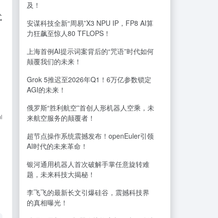
及！
式
安谋科技全新“周易”X3 NPU IP，FP8 AI算
力狂飙至惊人80 TFLOPS！
上海首例AI提示词案背后的“咒语”时代如何
颠覆我们的未来！
Grok 5推迟至2026年Q1！6万亿参数锁定
AGI的未来！
俄罗斯“胜利航空”首创人形机器人空乘，未
l
来航空服务的颠覆者！
超节点操作系统震撼发布！openEuler引领
AI时代的未来革命！
银河通用机器人首次破解手掌任意旋转难
题，未来科技大揭秘！
李飞飞的最新长文引爆硅谷，震撼科技界
的真相曝光！