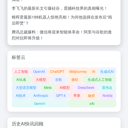
李飞飞的最新长文引爆硅谷，震撼科技界的真相曝光！
稚晖君最新188机器人惊艳亮相！为何他选择在发布后“阅
后即焚”？
腾讯总裁爆料：微信将迎来智能体革命！阿里与谷歌的激
烈对抗即将升级！
标签云
人工智能
OpenAI
ChatGPT
Midjourney
AI
生成式AI
AI头条
大模型
谷歌
微软
生成式人工智能
大型语言模型
Meta
AI模型
DeepSeek
英伟达
AI技术
Anthropic
GPT-4
苹果
融资
Nvidia
Gemini
xAI
历史AI快讯回顾