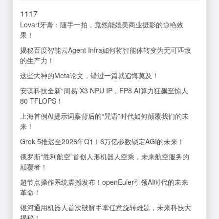
11
17
Lovart牙膏：随手一拍，竟然能媲美商业摄影的惊艳效
果！
揭秘百度智能云Agent Infra如何将智能体转变为无可匹敌
的生产力！
这些大神的Meta论文，错过一篇就追悔莫及！
安谋科技全新“周易”X3 NPU IP，FP8 AI算力狂飙至惊人
80 TFLOPS！
上海首例AI提示词案背后的“咒语”时代如何颠覆我们的未
来！
Grok 5推迟至2026年Q1！6万亿参数锁定AGI的未来！
俄罗斯“胜利航空”首创人形机器人空乘，未来航空服务的
颠覆者！
超节点操作系统震撼发布！openEuler引领AI时代的未来
革命！
银河通用机器人首次破解手掌任意旋转难题，未来科技大
揭秘！