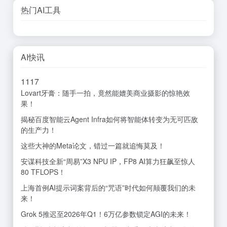
热门AI工具
AI快讯
11
17
Lovart牙膏：随手一拍，竟然能媲美商业摄影的惊艳效
果！
揭秘百度智能云Agent Infra如何将智能体转变为无可匹敌
的生产力！
这些大神的Meta论文，错过一篇就追悔莫及！
安谋科技全新“周易”X3 NPU IP，FP8 AI算力狂飙至惊人
80 TFLOPS！
上海首例AI提示词案背后的“咒语”时代如何颠覆我们的未
来！
Grok 5推迟至2026年Q1！6万亿参数锁定AGI的未来！