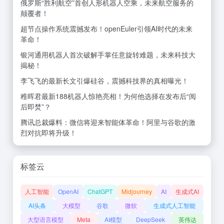
俄罗斯“胜利航空”首创人形机器人空乘，未来航空服务的
颠覆者！
超节点操作系统震撼发布！openEuler引领AI时代的未来
革命！
银河通用机器人首次破解手掌任意旋转难题，未来科技大
揭秘！
李飞飞的最新长文引爆硅谷，震撼科技界的真相曝光！
稚晖君最新188机器人惊艳亮相！为何他选择在发布后“阅
后即焚”？
腾讯总裁爆料：微信将迎来智能体革命！阿里与谷歌的激
烈对抗即将升级！
标签云
人工智能
OpenAI
ChatGPT
Midjourney
AI
生成式AI
AI头条
大模型
谷歌
微软
生成式人工智能
大型语言模型
Meta
AI模型
DeepSeek
英伟达