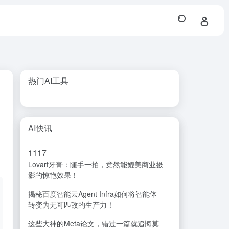
热门AI工具
AI快讯
11
17
Lovart牙膏：随手一拍，竟然能媲美商业摄
影的惊艳效果！
揭秘百度智能云Agent Infra如何将智能体
转变为无可匹敌的生产力！
这些大神的Meta论文，错过一篇就追悔莫