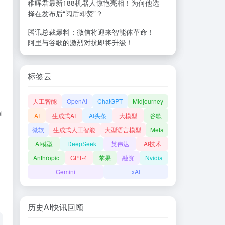
稚晖君最新188机器人惊艳亮相！为何他选
择在发布后“阅后即焚”？
腾讯总裁爆料：微信将迎来智能体革命！
阿里与谷歌的激烈对抗即将升级！
标签云
人工智能
OpenAI
ChatGPT
Midjourney
l
AI
生成式AI
AI头条
大模型
谷歌
微软
生成式人工智能
大型语言模型
Meta
AI模型
DeepSeek
英伟达
AI技术
Anthropic
GPT-4
苹果
融资
Nvidia
Gemini
xAI
历史AI快讯回顾