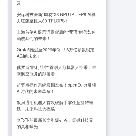
及！
安谋科技全新“周易”X3 NPU IP，FP8 AI算
力狂飙至惊人80 TFLOPS！
上海首例AI提示词案背后的“咒语”时代如何
颠覆我们的未来！
Grok 5推迟至2026年Q1！6万亿参数锁定
AGI的未来！
俄罗斯“胜利航空”首创人形机器人空乘，未
来航空服务的颠覆者！
超节点操作系统震撼发布！openEuler引领
AI时代的未来革命！
银河通用机器人首次破解手掌任意旋转难
题，未来科技大揭秘！
李飞飞的最新长文引爆硅谷，震撼科技界
的真相曝光！