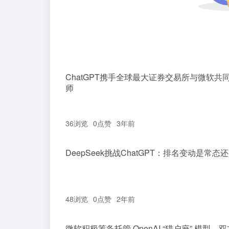
ChatGPT携手全球最大证券交易所与微软
师
36浏览
0
点赞
3年前
DeepSeek挑战ChatGPT：排名变动是常
48浏览
0
点赞
2年前
微软积极筹备托管 OpenAI “猎户座” 模型