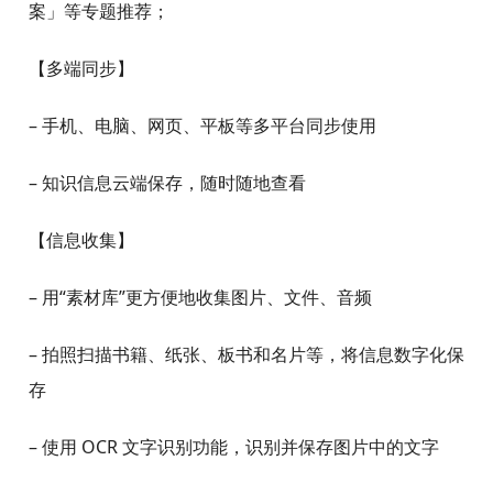
印象笔记是知名的效率软件和知识管理工具。作为你的
第二大脑，印象笔记可以帮助你简化工作、学习与生
活。你可以在手机、电脑、平板、网页等多种设备和平
台间，无缝同步每天的见闻、灵感与思考。一站式完成
知识信息的收集备份、高效记录、分享、多端同步和云
端保存。“An elephant never forgets” (大象永不遗
忘)。
– 多次入选Apple官方「Today 编辑推荐」、「主打推
荐」、「大家都在用」、「今日主题」、「生活解决方
案」等专题推荐；
【多端同步】