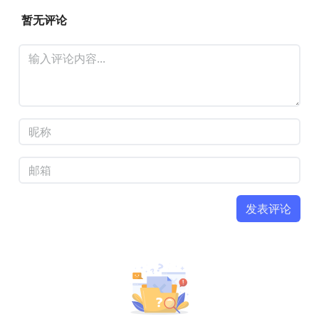
腾讯应用宝 印象笔记 APP Android
前往下载
版手机应用下载
百度手机助手 印象笔记 APP
前往下载
Android版手机应用下载
360手机助手 印象笔记 APP Android
前往下载
版手机应用下载
声明：
本站不提供任何APP的APK或应用安装包源文件，
所有的人工智能APP下载地址均指向苹果App Store或第三方
安卓应用商店官方版本。
暂无评论