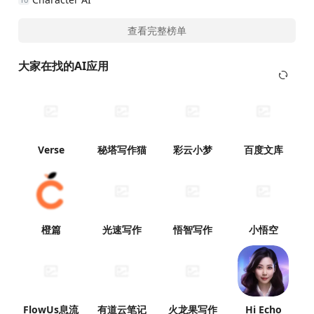
AI应用榜
日榜
周榜
月榜
海螺AI
1
Gauth
2
Leonardo.Ai
3
Pi
4
通义
5
Photoroom
6
海豚AI学
7
Lightcast
8
Gemini
9
Character AI
10
查看完整榜单
大家在找的AI应用