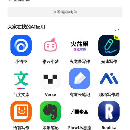
查看完整榜单
大家在找的AI应用
小悟空
彩云小梦
火龙果写作
光速写作
百度文库
Verse
有道云笔记
秘塔写作猫
悟智写作
印象笔记
FlowUs息流
Replika