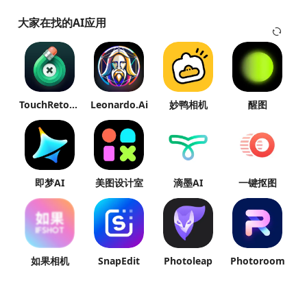
大家在找的AI应用
TouchRetouch
Leonardo.Ai
妙鸭相机
醒图
即梦AI
美图设计室
滴墨AI
一键抠图
如果相机
SnapEdit
Photoleap
Photoroom