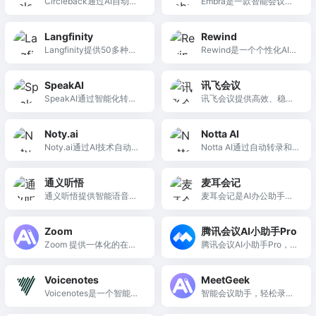
Circleback通过AI自动生
Embra是一款智能会议记
成会议记录和行动项，提
录与管理工具，帮助团队
升会议效率与组织性。
高效整理会议内容和提升
Langfinity
Rewind
协作效率。
Langfinity提供50多种语
Rewind是一个个性化AI助
言的实时AI语音翻译，助
手，通过记录和整理用户
力全球沟通无障碍。
的视听信息，提升工作效
SpeakAI
讯飞会议
率和记忆力。
SpeakAI通过智能化转录
讯飞会议提供高效、稳定
和分析，帮助团队从非结
的云会议服务，自动生成
构化媒体中提取可分享的
精准会议纪要，助力企业
Noty.ai
Notta AI
洞察，提升决策效率。
提升沟通效率。
Noty.ai通过AI技术自动转
Notta AI通过自动转录和
录和总结会议，提升工作
总结会议，提高工作效
效率，简化任务管理。
率，助力团队协作。
通义听悟
麦耳会记
通义听悟提供智能语音转
麦耳会记是AI办公助手，
文字和实时记录，提升学
提供实时录音转写和智能
习和会议效率。
文档整理，提升办公效
Zoom
腾讯会议AI小助手Pro
率。
Zoom 提供一体化的在线
腾讯会议AI小助手Pro，提
会议和协作平台，助力高
升会议效率，提供个性化
效沟通与团队合作。
提醒与内容总结。
Voicenotes
MeetGeek
Voicenotes是一个智能语
智能会议助手，轻松录制
音记录工具，帮助用户高
与总结会议要点，优化团