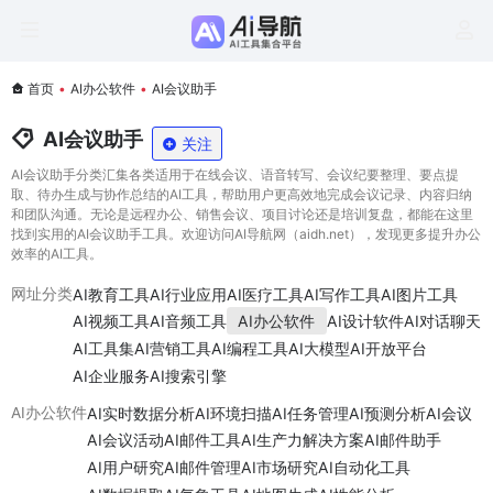
首页
•
AI办公软件
•
AI会议助手
AI会议助手
关注
AI会议助手分类汇集各类适用于在线会议、语音转写、会议纪要整理、要点提
取、待办生成与协作总结的AI工具，帮助用户更高效地完成会议记录、内容归纳
和团队沟通。无论是远程办公、销售会议、项目讨论还是培训复盘，都能在这里
找到实用的AI会议助手工具。欢迎访问AI导航网（aidh.net），发现更多提升办公
效率的AI工具。
AI教育工具
AI行业应用
AI医疗工具
AI写作工具
AI图片工具
网址分类
AI视频工具
AI音频工具
AI办公软件
AI设计软件
AI对话聊天
AI工具集
AI营销工具
AI编程工具
AI大模型
AI开放平台
AI企业服务
AI搜索引擎
AI实时数据分析
AI环境扫描
AI任务管理
AI预测分析
AI会议
AI办公软件
AI会议活动
AI邮件工具
AI生产力解决方案
AI邮件助手
AI用户研究
AI邮件管理
AI市场研究
AI自动化工具