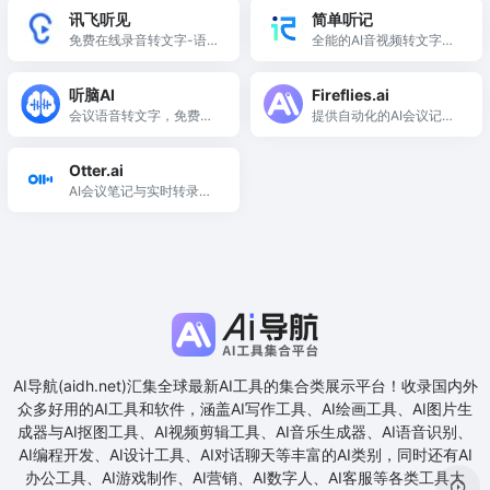
效记录、管理和回忆重要
队协作与沟通，提升效率
讯飞听见
简单听记
信息。
与决策力，让每个成员都
免费在线录音转文字-语音
全能的AI音视频转文字专
能精准掌握核心信息，随
转文字-录音整理-语音翻
家，AI语音转文字，AI视
时随地无缝连接。
译软件
频转文字，高精转写，AI
听脑AI
Fireflies.ai
总结和分析
会议语音转文字，免费会
提供自动化的AI会议记
议纪要总结生成，让开会
录、AI总结、AI搜索和分
更简单
析功能
Otter.ai
AI会议笔记与实时转录工
具
AI导航(aidh.net)汇集全球最新AI工具的集合类展示平台！收录国内外
众多好用的AI工具和软件，涵盖AI写作工具、AI绘画工具、AI图片生
成器与AI抠图工具、AI视频剪辑工具、AI音乐生成器、AI语音识别、
AI编程开发、AI设计工具、AI对话聊天等丰富的AI类别，同时还有AI
办公工具、AI游戏制作、AI营销、AI数字人、AI客服等各类工具大