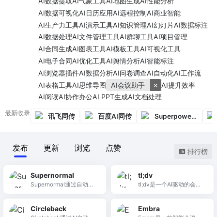
AI数据提取
AI气象工具
AI地图生成
AI性能分析
AI数据可视化
AI日历应用
AI远程控制
AI商业智能
AI生产力工具
AI演示工具
AI知识管理
AI幻灯片
AI数据标注
AI数据处理
AI文件管理工具
AI群聊工具
AI项目管理
AI合同生成
AI图表工具
AI模板工具
AI可视化工具
AI电子合同
AI优化工具
AI舆情分析
AI智能标注
AI浏览器插件
AI数据分析
AI问卷调查
AI自动化
AI工作流
×
AI表格工具
AI思维导图
AI会议助手
AI提升效率
AI阅读
AI协作办公
AI PPT生成
AI文档处理
最新收录
讯飞同传
百度AI同传
Superpowered
发布
更新
浏览
点赞
排行榜
Supernormal
tl;dv
Supernormal通过自动化
tl;dv是一个AI驱动的会议
会议记录和任务管理，提
记录工具，自动生成会议
高团队协作效率，助力生
笔记和总结，提升工作效
Circleback
Embra
产力提升。
率。