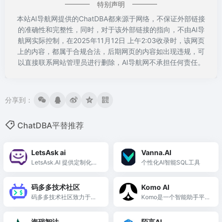
特别声明
本站AI导航网提供的ChatDBA都来源于网络，不保证外部链接
的准确性和完整性，同时，对于该外部链接的指向，不由AI导
航网实际控制，在2025年11月12日 上午2:03收录时，该网页
上的内容，都属于合规合法，后期网页的内容如出现违规，可
以直接联系网站管理员进行删除，AI导航网不承担任何责任。
分享到：
ChatDBA平替推荐
LetsAsk ai
Vanna.AI
LetsAsk.AI 提供定制化的
个性化AI智能SQL工具
聊天机器人，快速响应客
户问题，提升网站互动与
码多多技术社区
Komo AI
转化率。
码多多技术社区致力于为
Komo是一个智能助手平
企业提供个性化的AI解决
台，提供高效的研究和数
方案，助力数字化转型与
据管理工具。
海瑞智法
陌言AI