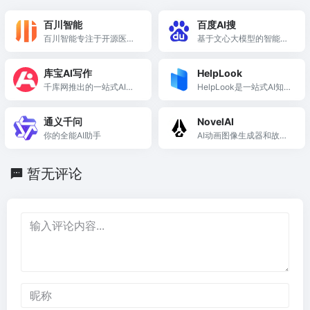
百川智能
百度AI搜
百川智能专注于开源医疗
基于文心大模型的智能搜
大模型研发，推动AI技术
索引擎
普惠与创新。
库宝AI写作
HelpLook
千库网推出的一站式AI创
HelpLook是一站式AI知识
意服务平台
库搭建平台，助力企业高
效管理知识和提升在线服
通义千问
NovelAI
务体验。
你的全能AI助手
AI动画图像生成器和故事
创作工具，没有限制！
暂无评论