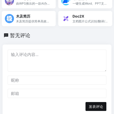
由WPS推出的一款AI办公
一键生成Word、PPT文
助手
档，让工作和学习更轻
松、更高效
木及简历
Doc2X
木及简历提供简单高效的
文档图片公式识别/翻译/
在线Markdown简历制作
转换
工具，助力用户提升面试
暂无评论
机会。
发表评论