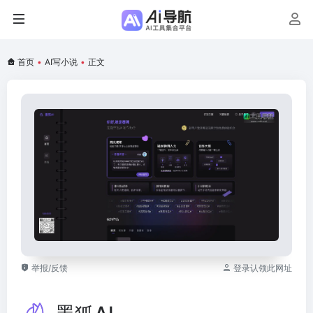
首页
•
AI写小说
•
正文
举报/反馈
登录认领此网址