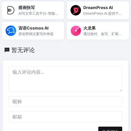
发与作品润色。
搭画快写
DreamPress AI
AI写文章工具平台-智能生
DreamPress AI 提供个性
成器ChatGLM—搭画快写
化的AI故事创作，帮助用
户快速生成引人入胜的小
宙语Cosmos AI
火龙果
说。
原创营销文案写作神器
通过校对、改写、扩展等
功能实现高质量内容的快
速生产。
暂无评论