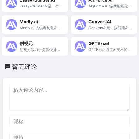
Essay-Builder.AI是一个免
AlgForce AI 提供智能化数
费的AI写作工具，帮助学
据分析报告生成，助力职
生快速生成高质量论文。
场人士高效处理数据。
Modly.ai
ConversAI
Modly.ai 提供定制化AI模
ConversAI是一款智能AI
型训练与维护，助力企业
聊天助手，帮助用户快
实现精准智能化。
速、自然地进行在线沟
创视元
GPTExcel
通。
创视元致力于提供便捷的
GPTExcel通过AI技术简化
多元化在线互动平台。
电子表格操作，提升数据
分析与自动化效率。
暂无评论