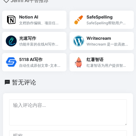
Jenni AI平替推荐
Notion AI
SafeSpelling
文档协作编辑、项目任务
SafeSpelling帮助用户轻
管理、智能搜索信息工具
松纠正拼写错误，提升写
作质量。
光速写作
Writecream
功能丰富的在线AI写作辅
Writecream 是一款高效的
助平台
AI写作工具，帮助用户快
速生成个性化的营销内容
5118 AI写作
红薯智语
和邮件。
自动生成原创文章-文本在
红薯智语为用户提供智能
线工具-免费试用AI文章助
文案生成服务，助力快速
手
创作爆款内容。
暂无评论