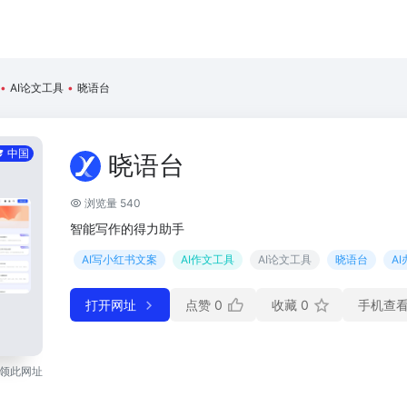
•
AI论文工具
•
晓语台
中国
晓语台
浏览量 540
智能写作的得力助手
AI写小红书文案
AI作文工具
AI论文工具
晓语台
AI
打开网址
点赞
0
收藏
0
手机查
领此网址