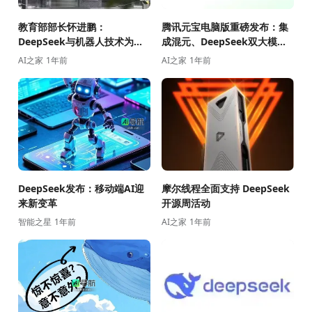
教育部部长怀进鹏：
腾讯元宝电脑版重磅发布：集
DeepSeek与机器人技术为教
成混元、DeepSeek双大模
育带来重大机遇
型，AI搜索、总结、写作一应
AI之家
1年前
AI之家
1年前
俱全
DeepSeek发布：移动端AI迎
摩尔线程全面支持 DeepSeek
来新变革
开源周活动
智能之星
1年前
AI之家
1年前