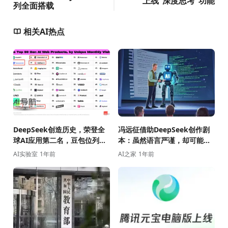
上线“深度思考”功能
列全面搭载
相关AI热点
DeepSeek创造历史，荣登全
冯远征借助DeepSeek创作剧
球AI应用第二名，豆包位列第
本：虽然语言严谨，却可能缺
十！
乏人性的温度
AI实验室
1年前
AI之家
1年前