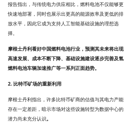
报告指出，与传统电力供应相比，燃料电池不仅能够更
快速地部署，同时也展示出更高的能源效率及更低的排
放水平，因此它成为支持人工智能基础设施的理想选
择。
摩根士丹利看好中国燃料电池行业，预测其未来将出现
高速发展、成本不断下降、基础设施建设逐步完善及氢
燃料电池车辆加速推广等一系列正面趋势。
2. 比特币矿场的重新利用
摩根士丹利指出，许多比特币矿商的估值与其电力产能
存在一定差距，暗示市场对这些设施转型为数据中心的
潜力尚未充分认识
。