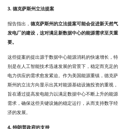
其现场安装主电源发电的兴趣显著增加。
2. 离网数据中心策略
离网数据中心策略涵盖燃料电池、涡轮机、能源存储等
技术。摩根士丹利认为，这些技术能够帮助数据中心在
不依赖传统电网的情况下运行，进一步提升电力供应的
稳定性与可靠性。
最高可达50KW。
3. 德克萨斯州立法提案
报告指出，
德克萨斯州的立法提案可能会促进新天然气
发电厂的建设，这对满足新数据中心的能源需求至关重
要。