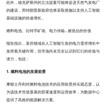
此外，德克萨斯州的立法提案可能将促进天然气发电厂
的建设，而特朗普新政府也将采取措施以支持人工智能
基础设施的快速增长。
燃料电池、比特币矿场、电力传输…被低估的价值
报告指出，某些领域在人工智能引发的电力需求增长中
发挥着关键作用，但市场尚未完全认识到它们的价值与
潜力，包括：
1. 燃料电池的发展前景
摩根士丹利对燃料电池技术的应用前景持乐观态度，认
为该技术凭借显著的部署速度和运营效率，为数据中心
提供了高效的能源解决方案。