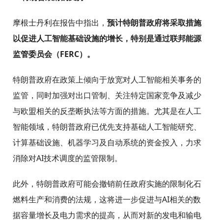
这些提案的提出源于数据中心能源消耗的快速增长，特
别是在人工智能技术迅速发展的背景下，稳定而充足的
电力供应的需求愈发紧迫。作为美国能源重镇，德克萨
斯州的立法方向显示出其对能源基础设施投资的重视，
旨在通过提高发电能力以满足数据中心不断上升的能源
需求，确保这些关键设施的稳定运行，从而支持数字经
济的发展。
4. 特朗普政府的支持
摩根士丹利在报告中指出，
预计特朗普政府将采取措施
以促进人工智能基础设施的增长，特别是通过联邦能源
监管委员会（FERC）。