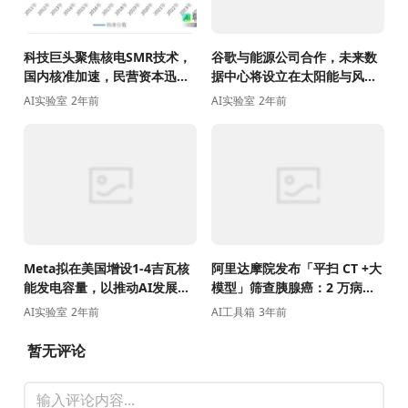
AI供电设备需求激增，算力与
AI数据中心面临电能质量挑
电力共同提升
战！解决方案在哪里？
AI实验室
2年前
AI实验室
2年前
科技巨头聚焦核电SMR技术，
谷歌与能源公司合作，未来数
国内核准加速，民营资本迅速
据中心将设立在太阳能与风能
入局丨年终回顾
发电场邻近位置
AI实验室
2年前
AI实验室
2年前