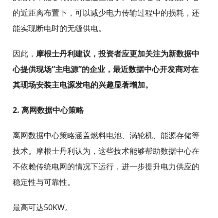
催化剂推动电力需求增长
此外，摩根士丹利在其报告中提出了一些潜在的催化因
素，这些因素可能会进一步推动人工智能领域电力需求
的增长。
1. 核电站与大型数据中心的共址
报告中强调，伴随人工智能技术的发展，数据中心的电
力需求急剧上升，特别是在美国，核能发电展现出巨大
的潜力，能够有效满足这些需求。在核电站与数据中心
的近距离布置下，可以减少电力传输过程中的损耗，还
能实现断电时的无缝供电。
因此，
摩根士丹利建议，投资者应更加关注为新数据中
心提供现场“主电源”的企业，最近数据中心开发商对在