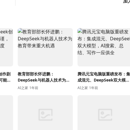
加
k创作剧
教育部部长怀进鹏：
腾讯元宝电脑版重磅发布：
可能缺
DeepSeek与机器人技术为教
成混元、DeepSeek双大模
育带来重大机遇
型，AI搜索、总结、写作一
AI之家
1年前
AI之家
1年前
俱全