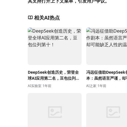
其支持打开上下文菜单，引发用户争议。
相关AI热点
DeepSeek创造历史，荣登全
冯远征借助DeepSee
球AI应用第二名，豆包位列第
本：虽然语言严谨，却
十！
乏人性的温度
AI实验室
1年前
AI之家
1年前