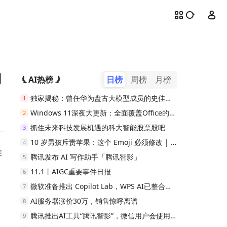
网
AI热榜
日榜
周榜
月榜
独家揭秘：曾任华为盘古大模型成员的史佳欣离职创业
1
Windows 11深夜大更新：全面覆盖Office的大模型Copilot现已到位
2
抓住未来科技发展机遇的科大智能股票股吧
3
10 岁男孩斥责苹果：这个 Emoji 必须修改 | Feel Good 周报
4
推
腾讯发布 AI 写作助手「腾讯智影」
5
11.1丨AIGC重要事件日报
6
微软准备推出 Copilot Lab，WPS AI已整合至金山办公全系产品，并开启邀请注册 | AIGC分享会
7
AI服务器涨价30万，销售惊呼离谱
8
腾讯推出AI工具“腾讯智影”，微信用户会使用吗？
9