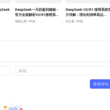
Seek
DeepSeek一天的盈利揭秘：
DeepSeek-V3/R1 推理系统
官方全面解析V3/R1推理系统
方详解：理论利润率高达
成本透明化
545%
智能之星
1年前
AI之家
1年前
发表评论