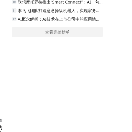
联想摩托罗拉推出“Smart Connect”：AI一句话搜索，文件查找更轻松
10
李飞飞团队打造意念操纵机器人，实现家务与游戏双重功能
11
AI概念解析：AI技术在上市公司中的应用情况有哪些？
12
查看完整榜单
篇
的