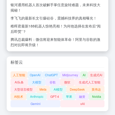
银河通用机器人首次破解手掌任意旋转难题，未来科技大
揭秘！
李飞飞的最新长文引爆硅谷，震撼科技界的真相曝光！
稚晖君最新188机器人惊艳亮相！为何他选择在发布后“阅
后即焚”？
腾讯总裁爆料：微信将迎来智能体革命！阿里与谷歌的激
烈对抗即将升级！
标签云
人工智能
OpenAI
ChatGPT
Midjourney
AI
生成式AI
AI头条
大模型
谷歌
微软
生成式人工智能
大型语言模型
Meta
AI模型
DeepSeek
英伟达
AI技术
Anthropic
GPT-4
苹果
融资
Nvidia
Gemini
xAI