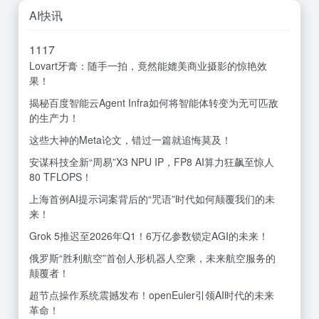
AI快讯
11
17
Lovart牙膏：随手一拍，竟然能媲美商业摄影的惊艳效
果！
揭秘百度智能云Agent Infra如何将智能体转变为无可匹敌
的生产力！
这些大神的Meta论文，错过一篇就追悔莫及！
安谋科技全新“周易”X3 NPU IP，FP8 AI算力狂飙至惊人
80 TFLOPS！
上海首例AI提示词案背后的“咒语”时代如何颠覆我们的未
来！
Grok 5推迟至2026年Q1！6万亿参数锁定AGI的未来！
俄罗斯“胜利航空”首创人形机器人空乘，未来航空服务的
颠覆者！
超节点操作系统震撼发布！openEuler引领AI时代的未来
革命！