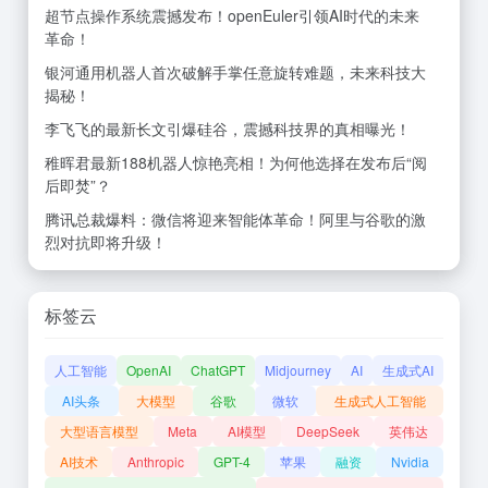
超节点操作系统震撼发布！openEuler引领AI时代的未来
革命！
银河通用机器人首次破解手掌任意旋转难题，未来科技大
揭秘！
李飞飞的最新长文引爆硅谷，震撼科技界的真相曝光！
稚晖君最新188机器人惊艳亮相！为何他选择在发布后“阅
后即焚”？
腾讯总裁爆料：微信将迎来智能体革命！阿里与谷歌的激
烈对抗即将升级！
标签云
人工智能
OpenAI
ChatGPT
Midjourney
AI
生成式AI
AI头条
大模型
谷歌
微软
生成式人工智能
大型语言模型
Meta
AI模型
DeepSeek
英伟达
AI技术
Anthropic
GPT-4
苹果
融资
Nvidia