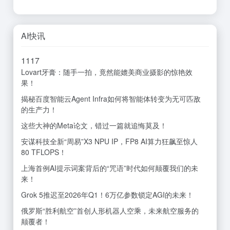
AI快讯
11
17
Lovart牙膏：随手一拍，竟然能媲美商业摄影的惊艳效
果！
揭秘百度智能云Agent Infra如何将智能体转变为无可匹敌
的生产力！
这些大神的Meta论文，错过一篇就追悔莫及！
安谋科技全新“周易”X3 NPU IP，FP8 AI算力狂飙至惊人
80 TFLOPS！
上海首例AI提示词案背后的“咒语”时代如何颠覆我们的未
来！
Grok 5推迟至2026年Q1！6万亿参数锁定AGI的未来！
俄罗斯“胜利航空”首创人形机器人空乘，未来航空服务的
颠覆者！