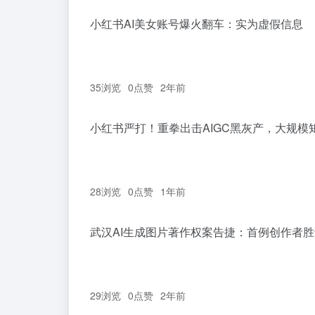
小红书AI美女账号爆火翻车：实为虚假信息
35浏览
0
点赞
2年前
小红书严打！重拳出击AIGC黑灰产，大规模
28浏览
0
点赞
1年前
武汉AI生成图片著作权案告捷：首例创作者
29浏览
0
点赞
2年前