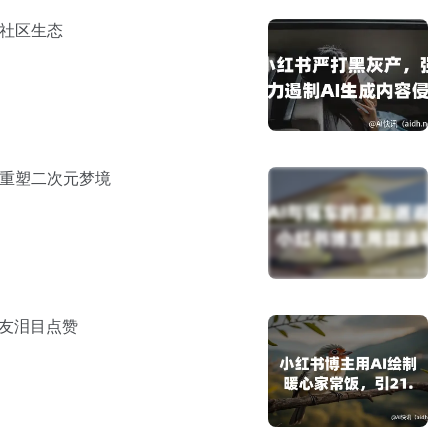
蚀社区生态
触重塑二次元梦境
网友泪目点赞