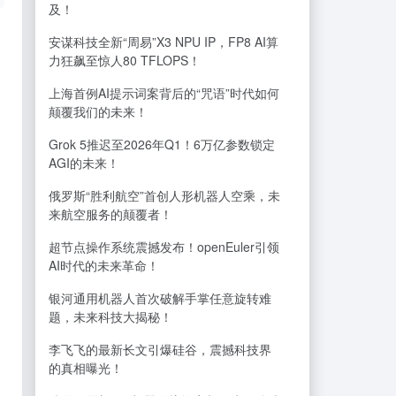
及！
安谋科技全新“周易”X3 NPU IP，FP8 AI算
力狂飙至惊人80 TFLOPS！
上海首例AI提示词案背后的“咒语”时代如何
颠覆我们的未来！
Grok 5推迟至2026年Q1！6万亿参数锁定
AGI的未来！
俄罗斯“胜利航空”首创人形机器人空乘，未
来航空服务的颠覆者！
超节点操作系统震撼发布！openEuler引领
AI时代的未来革命！
银河通用机器人首次破解手掌任意旋转难
题，未来科技大揭秘！
李飞飞的最新长文引爆硅谷，震撼科技界
的真相曝光！