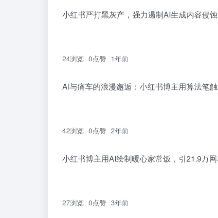
小红书严打黑灰产，强力遏制AI生成内容侵
24浏览
0
点赞
1年前
AI与痛车的浪漫邂逅：小红书博主用算法笔
42浏览
0
点赞
2年前
小红书博主用AI绘制暖心家常饭，引21.9万
27浏览
0
点赞
3年前