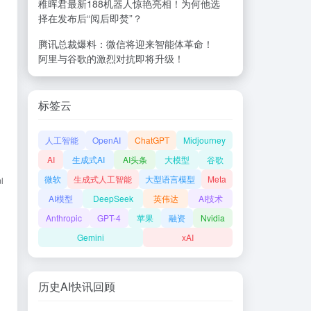
稚晖君最新188机器人惊艳亮相！为何他选
择在发布后“阅后即焚”？
腾讯总裁爆料：微信将迎来智能体革命！
阿里与谷歌的激烈对抗即将升级！
标签云
人工智能
OpenAI
ChatGPT
Midjourney
AI
生成式AI
AI头条
大模型
谷歌
微软
生成式人工智能
大型语言模型
Meta
l
AI模型
DeepSeek
英伟达
AI技术
Anthropic
GPT-4
苹果
融资
Nvidia
Gemini
xAI
历史AI快讯回顾