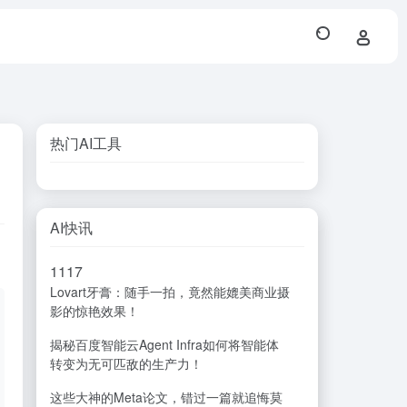
热门AI工具
AI快讯
11
17
Lovart牙膏：随手一拍，竟然能媲美商业摄
影的惊艳效果！
揭秘百度智能云Agent Infra如何将智能体
转变为无可匹敌的生产力！
这些大神的Meta论文，错过一篇就追悔莫