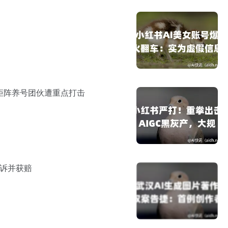
矩阵养号团伙遭重点打击
胜诉并获赔