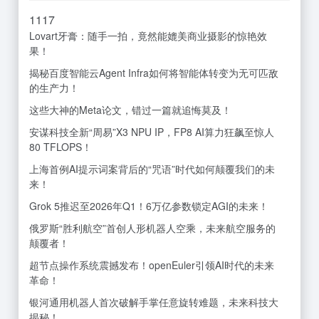
11
17
Lovart牙膏：随手一拍，竟然能媲美商业摄影的惊艳效
果！
揭秘百度智能云Agent Infra如何将智能体转变为无可匹敌
的生产力！
这些大神的Meta论文，错过一篇就追悔莫及！
安谋科技全新“周易”X3 NPU IP，FP8 AI算力狂飙至惊人
80 TFLOPS！
上海首例AI提示词案背后的“咒语”时代如何颠覆我们的未
来！
Grok 5推迟至2026年Q1！6万亿参数锁定AGI的未来！
俄罗斯“胜利航空”首创人形机器人空乘，未来航空服务的
颠覆者！
超节点操作系统震撼发布！openEuler引领AI时代的未来
革命！
银河通用机器人首次破解手掌任意旋转难题，未来科技大
揭秘！