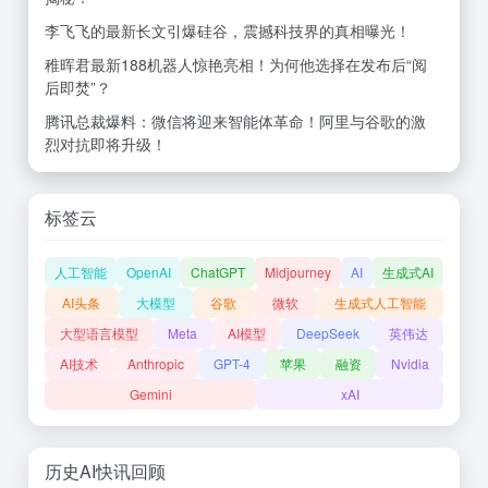
李飞飞的最新长文引爆硅谷，震撼科技界的真相曝光！
稚晖君最新188机器人惊艳亮相！为何他选择在发布后“阅
后即焚”？
腾讯总裁爆料：微信将迎来智能体革命！阿里与谷歌的激
烈对抗即将升级！
标签云
人工智能
OpenAI
ChatGPT
Midjourney
AI
生成式AI
AI头条
大模型
谷歌
微软
生成式人工智能
大型语言模型
Meta
AI模型
DeepSeek
英伟达
AI技术
Anthropic
GPT-4
苹果
融资
Nvidia
Gemini
xAI
历史AI快讯回顾