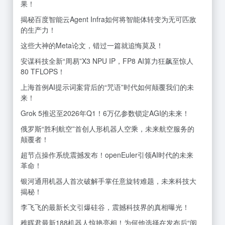
果！
揭秘百度智能云Agent Infra如何将智能体转变为无可匹敌
的生产力！
这些大神的Meta论文，错过一篇就追悔莫及！
安谋科技全新“周易”X3 NPU IP，FP8 AI算力狂飙至惊人
80 TFLOPS！
上海首例AI提示词案背后的“咒语”时代如何颠覆我们的未
来！
Grok 5推迟至2026年Q1！6万亿参数锁定AGI的未来！
俄罗斯“胜利航空”首创人形机器人空乘，未来航空服务的
颠覆者！
超节点操作系统震撼发布！openEuler引领AI时代的未来
革命！
银河通用机器人首次破解手掌任意旋转难题，未来科技大
揭秘！
李飞飞的最新长文引爆硅谷，震撼科技界的真相曝光！
稚晖君最新188机器人惊艳亮相！为何他选择在发布后“阅