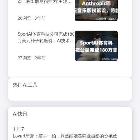
讼，称出版商指控为“主观行
为”
28浏览
3年前
SportAI体育科技公司完成180
万美元种子轮融资，AI技术赋
能体育指导
27浏览
2年前
热门AI工具
AI快讯
11
17
Lovart牙膏：随手一拍，竟然能媲美商业摄影的惊艳效