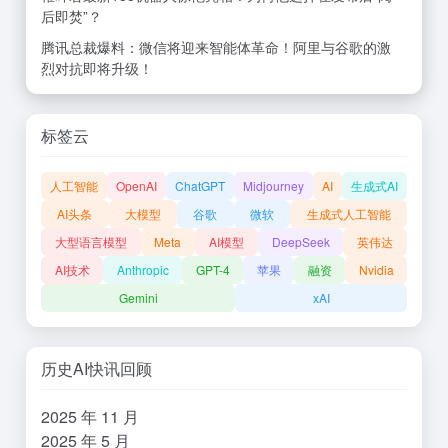
后即焚”？
腾讯总裁爆料：微信将迎来智能体革命！阿里与谷歌的激
烈对抗即将升级！
标签云
人工智能
OpenAI
ChatGPT
Midjourney
AI
生成式AI
AI头条
大模型
谷歌
微软
生成式人工智能
大型语言模型
Meta
AI模型
DeepSeek
英伟达
AI技术
Anthropic
GPT-4
苹果
融资
Nvidia
Gemini
xAI
历史AI快讯回顾
2025 年 11 月
2025 年 5 月