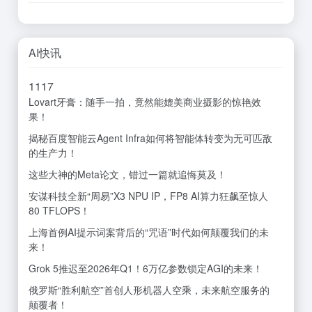
AI快讯
11
17
Lovart牙膏：随手一拍，竟然能媲美商业摄影的惊艳效
果！
揭秘百度智能云Agent Infra如何将智能体转变为无可匹敌
的生产力！
这些大神的Meta论文，错过一篇就追悔莫及！
安谋科技全新“周易”X3 NPU IP，FP8 AI算力狂飙至惊人
80 TFLOPS！
上海首例AI提示词案背后的“咒语”时代如何颠覆我们的未
来！
Grok 5推迟至2026年Q1！6万亿参数锁定AGI的未来！
俄罗斯“胜利航空”首创人形机器人空乘，未来航空服务的
颠覆者！