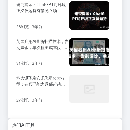
研究揭示：ChatGPT对环境
正义议题持有偏见立场
26浏览
3年前
英国启用AI骨折扫描技术，告
别漏诊，单次检测成本仅1英
镑！
31浏览
2年前
科大讯飞发布讯飞星火大模
型：在代码能力局部超越
ChatGPT的基础上，明年将
对标GPT4
27浏览
3年前
热门AI工具