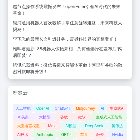
超节点操作系统震撼发布！openEuler引领AI时代的未来
革命！
银河通用机器人首次破解手掌任意旋转难题，未来科技大
揭秘！
李飞飞的最新长文引爆硅谷，震撼科技界的真相曝光！
稚晖君最新188机器人惊艳亮相！为何他选择在发布后“阅
后即焚”？
腾讯总裁爆料：微信将迎来智能体革命！阿里与谷歌的激
烈对抗即将升级！
标签云
人工智能
OpenAI
ChatGPT
Midjourney
AI
生成式AI
AI头条
大模型
谷歌
微软
生成式人工智能
大型语言模型
Meta
AI模型
DeepSeek
英伟达
AI技术
Anthropic
GPT-4
苹果
融资
Nvidia