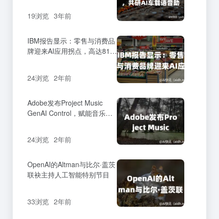
19浏览
3年前
IBM报告显示：零售与消费品
牌迎来AI应用拐点，高达81%
的高管已采用AI技术。
24浏览
2年前
Adobe发布Project Music
GenAI Control，赋能音乐编
辑与创作
24浏览
2年前
OpenAI的Altman与比尔·盖茨
联袂主持人工智能特别节目
33浏览
2年前