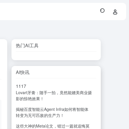
热门AI工具
AI快讯
11
17
Lovart牙膏：随手一拍，竟然能媲美商业摄
影的惊艳效果！
揭秘百度智能云Agent Infra如何将智能体
转变为无可匹敌的生产力！
这些大神的Meta论文，错过一篇就追悔莫