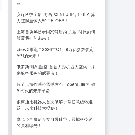
及！
安谋科技全新“周易”X3 NPU IP，FP8 AI算
力狂飙至惊人80 TFLOPS！
上海首例AI提示词案背后的“咒语”时代如何
颠覆我们的未来！
Grok 5推迟至2026年Q1！6万亿参数锁定
AGI的未来！
俄罗斯“胜利航空”首创人形机器人空乘，未
来航空服务的颠覆者！
超节点操作系统震撼发布！openEuler引领
AI时代的未来革命！
银河通用机器人首次破解手掌任意旋转难
题，未来科技大揭秘！
李飞飞的最新长文引爆硅谷，震撼科技界
的真相曝光！