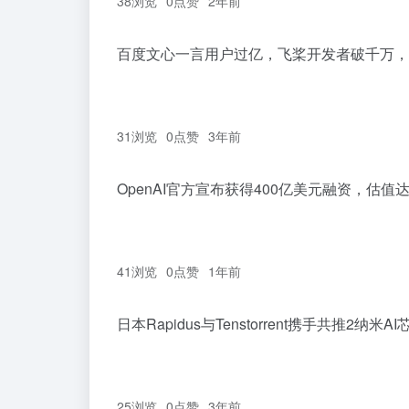
38浏览
0
点赞
2年前
百度文心一言用户过亿，飞桨开发者破千万，
31浏览
0
点赞
3年前
OpenAI官方宣布获得400亿美元融资，估值达
41浏览
0
点赞
1年前
日本Rapidus与Tenstorrent携手共推2纳米
25浏览
0
点赞
3年前