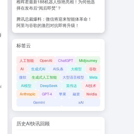
稚晖君最新188机器人惊艳亮相！为何他选
择在发布后“阅后即焚”？
腾讯总裁爆料：微信将迎来智能体革命！
阿里与谷歌的激烈对抗即将升级！
海
标签云
人工智能
OpenAI
ChatGPT
Midjourney
AI
生成式AI
AI头条
大模型
谷歌
微软
生成式人工智能
大型语言模型
Meta
AI模型
DeepSeek
英伟达
AI技术
l
Anthropic
GPT-4
苹果
融资
Nvidia
Gemini
xAI
历史AI快讯回顾