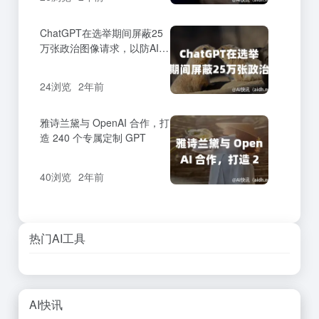
ChatGPT在选举期间屏蔽25
万张政治图像请求，以防AI干
预选举。
24浏览
2年前
雅诗兰黛与 OpenAI 合作，打
造 240 个专属定制 GPT
40浏览
2年前
热门AI工具
AI快讯