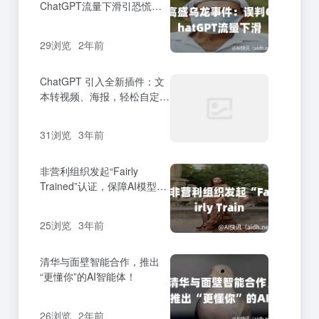
ChatGPT流量下滑引恐慌，
实则增长强劲
29浏览
2年前
ChatGPT 引入全新插件：文
本转视频、海报，轻松自定义
编辑功能上线！
31浏览
3年前
非营利组织发起“Fairly
Trained”认证，保障AI模型生
成内容版权合规
25浏览
3年前
清华与面壁智能合作，推出
“更懂你”的AI智能体！
26浏览
2年前