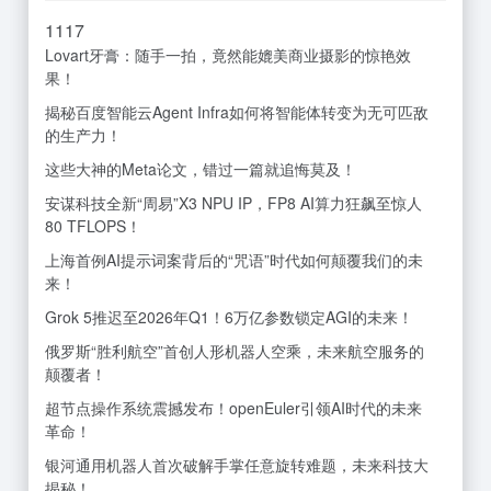
11
17
Lovart牙膏：随手一拍，竟然能媲美商业摄影的惊艳效
果！
揭秘百度智能云Agent Infra如何将智能体转变为无可匹敌
的生产力！
这些大神的Meta论文，错过一篇就追悔莫及！
安谋科技全新“周易”X3 NPU IP，FP8 AI算力狂飙至惊人
80 TFLOPS！
上海首例AI提示词案背后的“咒语”时代如何颠覆我们的未
来！
Grok 5推迟至2026年Q1！6万亿参数锁定AGI的未来！
俄罗斯“胜利航空”首创人形机器人空乘，未来航空服务的
颠覆者！
超节点操作系统震撼发布！openEuler引领AI时代的未来
革命！
银河通用机器人首次破解手掌任意旋转难题，未来科技大
揭秘！