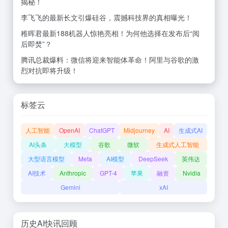
揭秘！
李飞飞的最新长文引爆硅谷，震撼科技界的真相曝光！
稚晖君最新188机器人惊艳亮相！为何他选择在发布后“阅
后即焚”？
腾讯总裁爆料：微信将迎来智能体革命！阿里与谷歌的激
烈对抗即将升级！
标签云
人工智能
OpenAI
ChatGPT
Midjourney
AI
生成式AI
AI头条
大模型
谷歌
微软
生成式人工智能
大型语言模型
Meta
AI模型
DeepSeek
英伟达
AI技术
Anthropic
GPT-4
苹果
融资
Nvidia
Gemini
xAI
历史AI快讯回顾