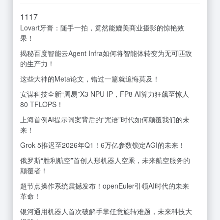
11
17
Lovart牙膏：随手一拍，竟然能媲美商业摄影的惊艳效
果！
揭秘百度智能云Agent Infra如何将智能体转变为无可匹敌
的生产力！
这些大神的Meta论文，错过一篇就追悔莫及！
安谋科技全新“周易”X3 NPU IP，FP8 AI算力狂飙至惊人
80 TFLOPS！
上海首例AI提示词案背后的“咒语”时代如何颠覆我们的未
来！
Grok 5推迟至2026年Q1！6万亿参数锁定AGI的未来！
俄罗斯“胜利航空”首创人形机器人空乘，未来航空服务的
颠覆者！
超节点操作系统震撼发布！openEuler引领AI时代的未来
革命！
银河通用机器人首次破解手掌任意旋转难题，未来科技大