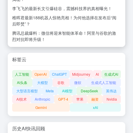
李飞飞的最新长文引爆硅谷，震撼科技界的真相曝光！
稚晖君最新188机器人惊艳亮相！为何他选择在发布后“阅
后即焚”？
腾讯总裁爆料：微信将迎来智能体革命！阿里与谷歌的激
烈对抗即将升级！
标签云
人工智能
OpenAI
ChatGPT
Midjourney
AI
生成式AI
AI头条
大模型
谷歌
微软
生成式人工智能
大型语言模型
Meta
AI模型
DeepSeek
英伟达
AI技术
Anthropic
GPT-4
苹果
融资
Nvidia
Gemini
xAI
历史AI快讯回顾