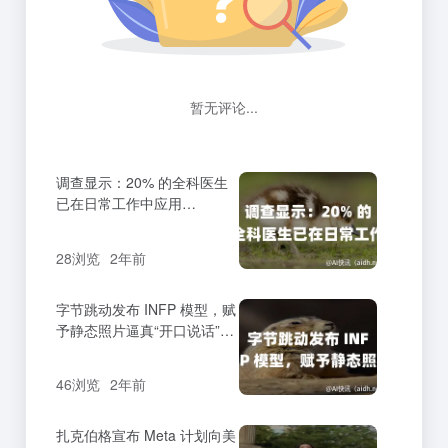
暂无评论...
调查显示：20% 的全科医生
已在日常工作中应用
ChatGPT 等 AI 工具
28浏览
2年前
字节跳动发布 INFP 模型，赋
予静态照片逼真“开口说话”能
力
46浏览
2年前
扎克伯格宣布 Meta 计划向美