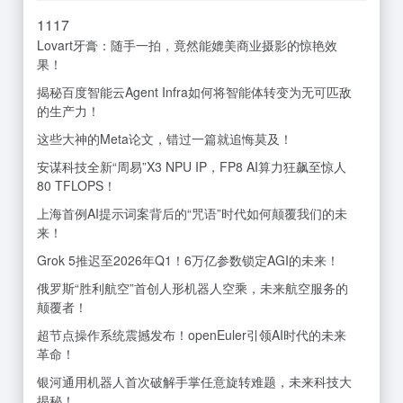
11
17
Lovart牙膏：随手一拍，竟然能媲美商业摄影的惊艳效
果！
揭秘百度智能云Agent Infra如何将智能体转变为无可匹敌
的生产力！
这些大神的Meta论文，错过一篇就追悔莫及！
安谋科技全新“周易”X3 NPU IP，FP8 AI算力狂飙至惊人
80 TFLOPS！
上海首例AI提示词案背后的“咒语”时代如何颠覆我们的未
来！
Grok 5推迟至2026年Q1！6万亿参数锁定AGI的未来！
俄罗斯“胜利航空”首创人形机器人空乘，未来航空服务的
颠覆者！
超节点操作系统震撼发布！openEuler引领AI时代的未来
革命！
银河通用机器人首次破解手掌任意旋转难题，未来科技大
揭秘！