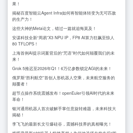
果！
揭秘百度智能云Agent Infra如何将智能体转变为无可匹敌
的生产力！
这些大神的Meta论文，错过一篇就追悔莫及！
安谋科技全新“周易”X3 NPU IP，FP8 AI算力狂飙至惊人
80 TFLOPS！
上海首例AI提示词案背后的“咒语”时代如何颠覆我们的未
来！
Grok 5推迟至2026年Q1！6万亿参数锁定AGI的未来！
俄罗斯“胜利航空”首创人形机器人空乘，未来航空服务的
颠覆者！
超节点操作系统震撼发布！openEuler引领AI时代的未来
革命！
银河通用机器人首次破解手掌任意旋转难题，未来科技大
揭秘！
李飞飞的最新长文引爆硅谷，震撼科技界的真相曝光！
稚晖君最新188机器人惊艳亮相！为何他选择在发布后“阅