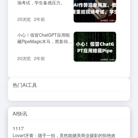
场考试，学生备感压力。
25浏览
2年前
小心！假冒ChatGPT应用暗
藏PipeMagic木马，黑客伺机
发动网络攻击！
20浏览
2年前
热门AI工具
AI快讯
11
17
Lovart牙膏：随手一拍，竟然能媲美商业摄影的惊艳效