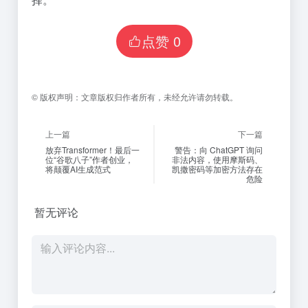
点赞
0
©
版权声明：
文章版权归作者所有，未经允许请勿转载。
上一篇
下一篇
放弃Transformer！最后一
警告：向 ChatGPT 询问
位“谷歌八子”作者创业，
非法内容，使用摩斯码、
将颠覆AI生成范式
凯撒密码等加密方法存在
危险
暂无评论