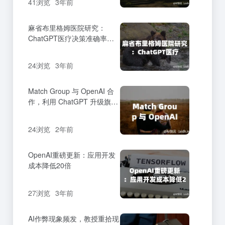
41浏览
3年前
麻省布里格姆医院研究：
ChatGPT医疗决策准确率高
达71.7%
24浏览
3年前
Match Group 与 OpenAI 合
作，利用 ChatGPT 升级旗下
约会应用。
24浏览
2年前
OpenAI重磅更新：应用开发
成本降低20倍
27浏览
3年前
AI作弊现象频发，教授重拾现